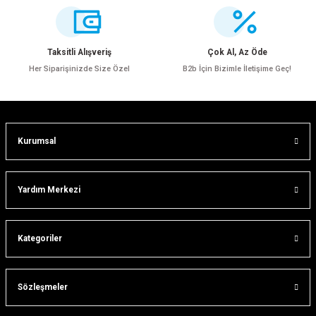
tler
Zincir
Rotorlar
ri
k
Taksitli Alışveriş
Çok Al, Az Öde
Her Siparişinizde Size Özel
B2b İçin Bizimle İletişime Geç!
MX
Kurumsal
ı
Maşa - Çatal
ler
Yardım Merkezi
eri
Parçaları
Kategoriler
i
Parçaları
Sözleşmeler