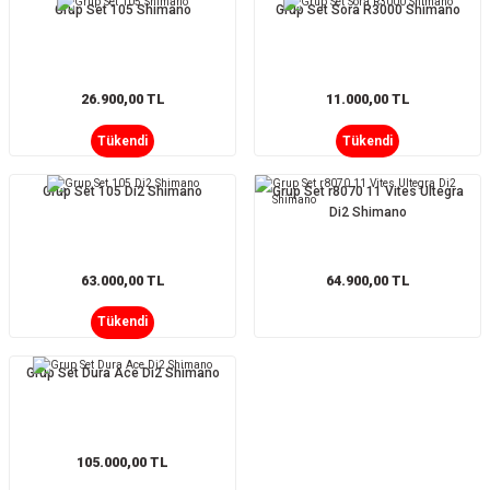
Grup Set 105 Shimano
Grup Set Sora R3000 Shimano
26.900,00 TL
11.000,00 TL
Tükendi
Tükendi
Grup Set 105 Di2 Shimano
Grup Set r8070 11 Vites Ultegra
Di2 Shimano
63.000,00 TL
64.900,00 TL
Tükendi
ar
Grup Set Dura Ace Di2 Shimano
lar
105.000,00 TL