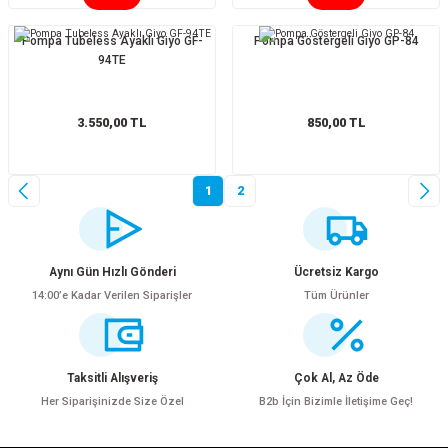
Pompa Tubeless Ayaklı Giyo GF-
Pompa Göstergeli Giyo GP-84
94TE
3.550,00 TL
850,00 TL
1
2
Aynı Gün Hızlı Gönderi
Ücretsiz Kargo
14:00’e Kadar Verilen Siparişler
Tüm Ürünler
Taksitli Alışveriş
Çok Al, Az Öde
Her Siparişinizde Size Özel
B2b İçin Bizimle İletişime Geç!