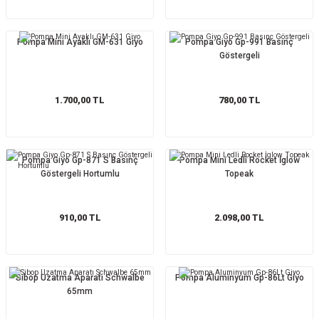
Pompa Mini Ayaklı GM-631 Giyo
Pompa Giyo Gp-991 Basınç
Göstergeli
1.700,00 TL
780,00 TL
Pompa Giyo Gp-871 S Basınç
Pompa Mini Ledli Rocket İglow
Göstergeli Hortumlu
Topeak
910,00 TL
2.098,00 TL
Sibop Uzatma Aparatı Schwalbe
Pompa Aluminyum Gp-86Lt Giyo
65mm