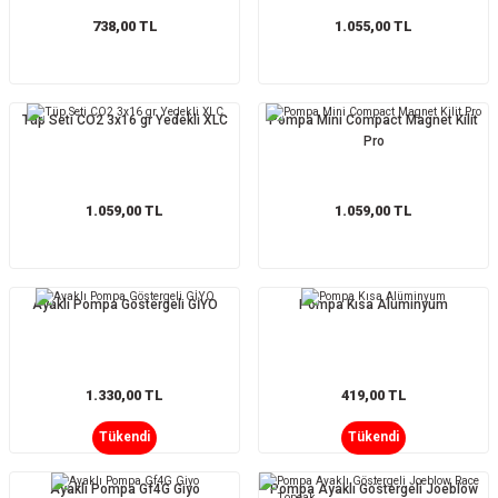
738,00 TL
1.055,00 TL
Tüp Seti CO2 3x16 gr Yedekli XLC
Pompa Mini Compact Magnet Kilit
Pro
1.059,00 TL
1.059,00 TL
Ayaklı Pompa Göstergeli GİYO
Pompa Kısa Alüminyum
1.330,00 TL
419,00 TL
Tükendi
Tükendi
Ayaklı Pompa Gf4G Giyo
Pompa Ayaklı Göstergeli Joeblow