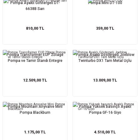
Pompa Ayaklı Göstergeli DT-
Pompa Mini DT-100
6638B Sarı
810,00 TL
359,00 TL
Pompa Transformer EUP 2Stage
Pompa Ayaklı Göstergeli Joeblow
Pompa ve Tamir Standı Entegre
Twinturbo DX1 Tam Metal Uçlu
12.509,00 TL
13.009,00 TL
ar
Pompa Mountain Anyvalve Mini
Pompa Yüksek basınçlı Ayaklı
Pompa Blackburn
Pompa GF-16 Giyo
lar
1.175,00 TL
4.510,00 TL