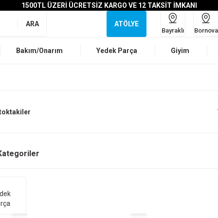
1500TL ÜZERİ ÜCRETSİZ KARGO VE 12 TAKSİT İMKANI
ARA
ATÖLYE
Bayraklı
Bornova
Bakım/Onarım
Yedek Parça
Giyim
toktakiler
t Kategoriler
dek
rça