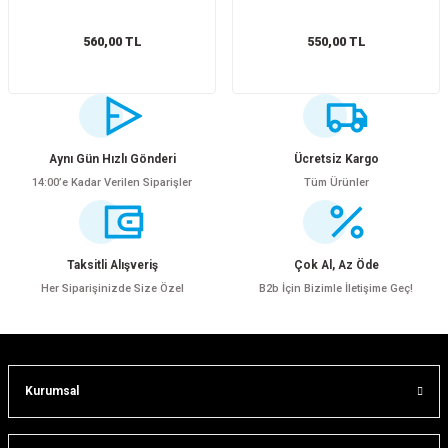
tler
Zincir
Rotorlar
560,00 TL
550,00 TL
ri
k
MX
Aynı Gün Hızlı Gönderi
Ücretsiz Kargo
14:00’e Kadar Verilen Siparişler
Tüm Ürünler
ı
Maşa - Çatal
Taksitli Alışveriş
Çok Al, Az Öde
ler
Her Siparişinizde Size Özel
B2b İçin Bizimle İletişime Geç!
eri
Parçaları
i
Parçaları
Kurumsal