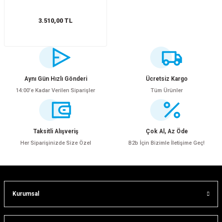
tler
Zincir
Rotorlar
3.510,00 TL
ri
k
MX
Aynı Gün Hızlı Gönderi
Ücretsiz Kargo
14:00’e Kadar Verilen Siparişler
Tüm Ürünler
ı
Maşa - Çatal
Taksitli Alışveriş
Çok Al, Az Öde
ler
Her Siparişinizde Size Özel
B2b İçin Bizimle İletişime Geç!
eri
Parçaları
i
Parçaları
Kurumsal