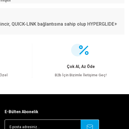
i zincir, QUICK-LINK bağlantısına sahip olup HYPERGLIDE+
.
Çok Al, Az Öde
 Özel
B2b İçin Bizimle İletişime Geç!
E-Bülten Abonelik