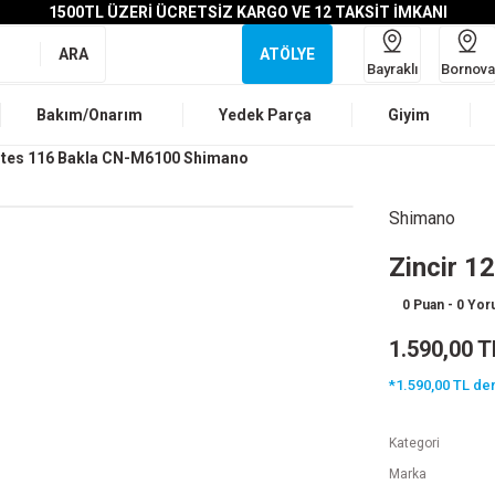
1500TL ÜZERİ ÜCRETSİZ KARGO VE 12 TAKSİT İMKANI
ARA
ATÖLYE
Bayraklı
Bornova
Bakım/Onarım
Yedek Parça
Giyim
Vites 116 Bakla CN-M6100 Shimano
Shimano
Zincir 1
0 Puan - 0 Yo
1.590,00 T
*1.590,00 TL den
Kategori
Marka