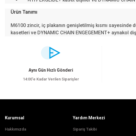
Ürün Tanımı
M6100 zincir, iç plakanın genişletilmiş kısmı sayesinde 
kasetleri ve DYNAMIC CHAIN ENGEGEMENT+ aynakol dişlile
Bu ürünün fiyat bilgisi, resim, ürün açıklamalarında ve diğer konularda yet
Görüş ve önerileriniz için teşekkür ederiz.
Ürün resmi kalitesiz, bozuk veya görüntülenemiyor.
Aynı Gün Hızlı Gönderi
Ürün açıklamasında eksik bilgiler bulunuyor.
14:00’e Kadar Verilen Siparişler
Ürün bilgilerinde hatalar bulunuyor.
Ürün fiyatı diğer sitelerden daha pahalı.
Bu ürüne benzer farklı alternatifler olmalı.
Kurumsal
Yardım Merkezi
Hakkımızda
Sipariş Takibi