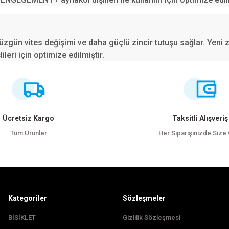
düzgün vites değişimi ve daha güçlü zincir tutuşu sağlar. Yen
ri için optimize edilmiştir.
ersiz gördüğünüz noktaları öneri formunu kullanarak tarafımıza iletebilirsiniz
Bu ürüne ilk yorumu siz yapın!
Yorum Yaz
Ücretsiz Kargo
Taksitli Alışveriş
Tüm Ürünler
Her Siparişinizde Size
Kategoriler
Sözleşmeler
BİSİKLET
Gizlilik Sözleşmesi