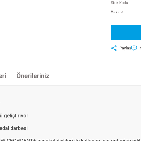
Stok Kodu
Havale
Paylaş
eri
Önerileriniz
r
 geliştiriyor
edal darbesi
EGEMENT+ aynakol dişlileri ile kullanım için optimize edil