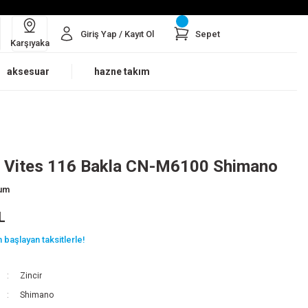
Giriş Yap / Kayıt Ol
Sepet
Karşıyaka
aksesuar
hazne takım
2 Vites 116 Bakla CN-M6100 Shimano
rum
L
 başlayan taksitlerle!
Zincir
Shimano