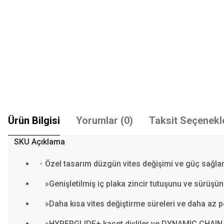
Ürün Bilgisi
Yorumlar (0)
Taksit Seçenekl
SKU Açıklama
・Özel tasarım düzgün vites değişimi ve güç sağla
»Genişletilmiş iç plaka zincir tutuşunu ve sürüşünü
»Daha kısa vites değiştirme süreleri ve daha az p
»HYPERGLIDE+ kaset dişliler ve DYNAMIC CHAIN ENG