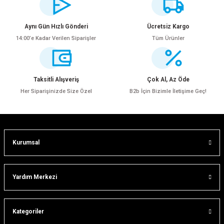
yetersiz gördüğünüz noktaları öneri formunu kullanarak tarafımıza
iletebilirsiniz.
Görüş ve önerileriniz için teşekkür ederiz.
Aynı Gün Hızlı Gönderi
Ücretsiz Kargo
14:00’e Kadar Verilen Siparişler
Tüm Ürünler
Ürün resmi kalitesiz, bozuk veya görüntülenemiyor.
Ürün açıklamasında eksik bilgiler bulunuyor.
Ürün bilgilerinde hatalar bulunuyor.
Taksitli Alışveriş
Çok Al, Az Öde
Ürün fiyatı diğer sitelerden daha pahalı.
Her Siparişinizde Size Özel
B2b İçin Bizimle İletişime Geç!
Bu ürüne benzer farklı alternatifler olmalı.
Kurumsal
ar
Gönder
Yardım Merkezi
lar
Kategoriler