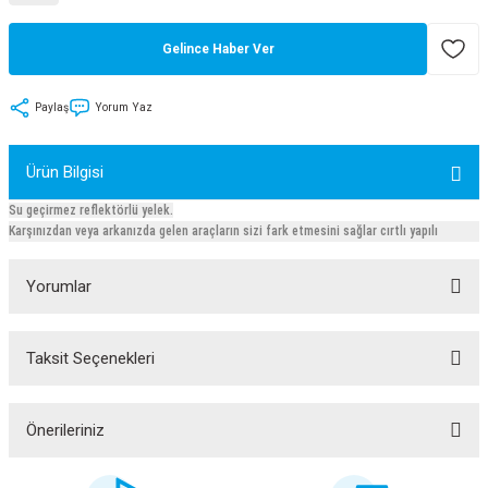
tler
Zincir
Rotorlar
Gelince Haber Ver
ri
k
Paylaş
Yorum Yaz
MX
Ürün Bilgisi
Su geçirmez reflektörlü yelek.
Karşınızdan veya arkanızda gelen araçların sizi fark etmesini sağlar cırtlı yapılı
ı
Maşa - Çatal
Yorumlar
ler
eri
Parçaları
Taksit Seçenekleri
Bu ürüne ilk yorumu siz yapın!
i
Parçaları
Yorum Yaz
Önerileriniz
Bu ürünün fiyat bilgisi, resim, ürün açıklamalarında ve diğer konularda