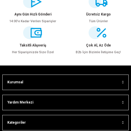
iletebilirsiniz.
Görüş ve önerileriniz için teşekkür ederiz.
Aynı Gün Hızlı Gönderi
Ücretsiz Kargo
14:00’e Kadar Verilen Siparişler
Tüm Ürünler
Ürün resmi kalitesiz, bozuk veya görüntülenemiyor.
Ürün açıklamasında eksik bilgiler bulunuyor.
Ürün bilgilerinde hatalar bulunuyor.
Taksitli Alışveriş
Çok Al, Az Öde
Ürün fiyatı diğer sitelerden daha pahalı.
Her Siparişinizde Size Özel
B2b İçin Bizimle İletişime Geç!
Bu ürüne benzer farklı alternatifler olmalı.
Kurumsal
Gönder
Yardım Merkezi
Kategoriler