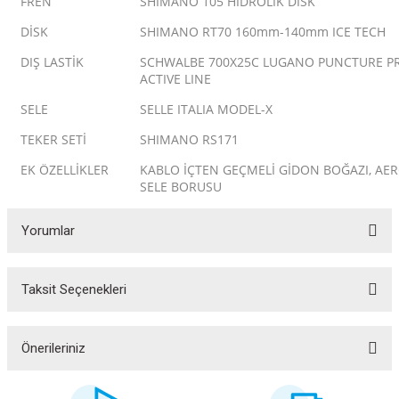
FREN
SHIMANO 105 HİDROLİK DİSK
DİSK
SHIMANO RT70 160mm-140mm ICE TECH
DIŞ LASTİK
SCHWALBE 700X25C LUGANO PUNCTURE P
ACTIVE LINE
SELE
SELLE ITALIA MODEL-X
TEKER SETİ
SHIMANO RS171
EK ÖZELLİKLER
KABLO İÇTEN GEÇMELİ GİDON BOĞAZI, AE
SELE BORUSU
Yorumlar
ar
Taksit Seçenekleri
Bu ürüne ilk yorumu siz yapın!
Yorum Yaz
Önerileriniz
lar
Bu ürünün fiyat bilgisi, resim, ürün açıklamalarında ve diğer konularda
yetersiz gördüğünüz noktaları öneri formunu kullanarak tarafımıza