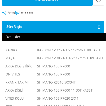
tler
Zincir
Rotorlar
Paylaş
Yorum Yaz
ri
k
Ürün Bilgisi
MX
Özellikler
KADRO
KARBON 1-1/2"-1-1/2" 12mm THRU AXLE
ı
Maşa - Çatal
MAŞA
KARBON 1-1/8"-1-1.1/2" 12mm THRU AXLE
ler
ARKA DEĞİŞTİRİCİ
SHIMANO 105 R7000
ÖN VİTES
SHIMANO 105 R7000
eri
Parçaları
KRANK TAKIMI
SHIMANO RS510 50X34T
i
Parçaları
ARKA DİŞLİ
SHIMANO 105 R7000 11-30T KASET
VİTES KOLU
SHIMANO 105 R7020 2X11