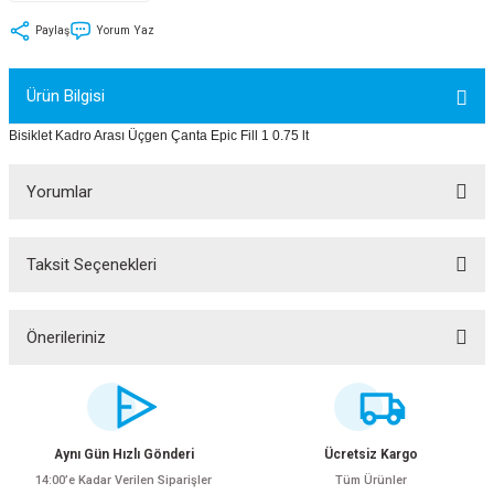
tler
Zincir
Rotorlar
Paylaş
Yorum Yaz
ri
k
Ürün Bilgisi
MX
Bisiklet Kadro Arası Üçgen Çanta Epic Fill 1 0.75 lt
Yorumlar
ı
Maşa - Çatal
Taksit Seçenekleri
Bu ürüne ilk yorumu siz yapın!
ler
Yorum Yaz
Önerileriniz
eri
Parçaları
Bu ürünün fiyat bilgisi, resim, ürün açıklamalarında ve diğer konularda
yetersiz gördüğünüz noktaları öneri formunu kullanarak tarafımıza
i
Parçaları
iletebilirsiniz.
Görüş ve önerileriniz için teşekkür ederiz.
Aynı Gün Hızlı Gönderi
Ücretsiz Kargo
14:00’e Kadar Verilen Siparişler
Tüm Ürünler