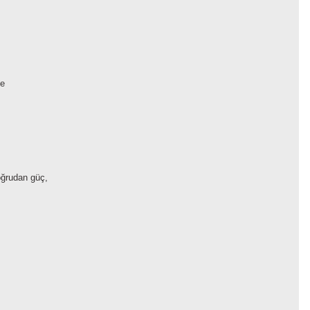
ve
doğrudan güç,