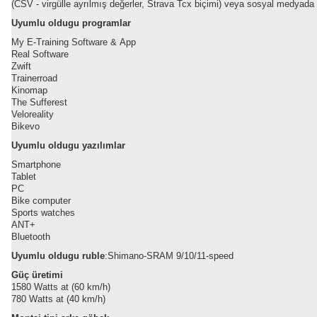
(CSV - virgülle ayrılmış değerler, Strava Tcx biçimi) veya sosyal medyada p
Uyumlu oldugu programlar
My E-Training Software & App
Real Software
Zwift
Trainerroad
Kinomap
The Sufferest
Veloreality
Bikevo
Uyumlu oldugu yazılımlar
Smartphone
Tablet
PC
Bike computer
Sports watches
ANT+
Bluetooth
Uyumlu oldugu ruble
:Shimano-SRAM 9/10/11-speed
Güç üretimi
1580 Watts at (60 km/h)
780 Watts at (40 km/h)