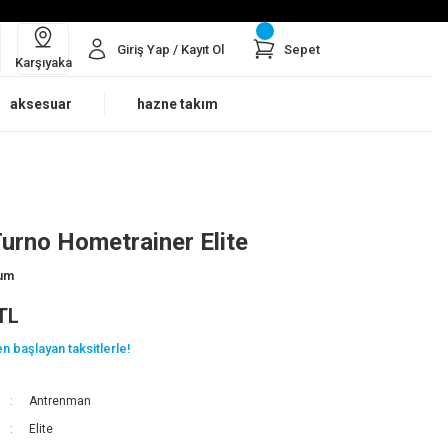
Giriş Yap / Kayıt Ol
Sepet
Karşıyaka
aksesuar
hazne takım
Turno Hometrainer Elite
rum
TL
n başlayan taksitlerle!
Antrenman
Elite