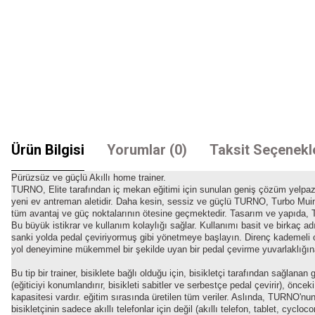
Ürün Bilgisi
Yorumlar (0)
Taksit Seçenekl
Pürüzsüz ve güçlü Akıllı home trainer.
TURNO, Elite tarafından iç mekan eğitimi için sunulan geniş çözüm yelpazes
yeni ev antreman aletidir. Daha kesin, sessiz ve güçlü TURNO, Turbo Muin 
tüm avantaj ve güç noktalarının ötesine geçmektedir. Tasarım ve yapıda, T
Bu büyük istikrar ve kullanım kolaylığı sağlar. Kullanımı basit ve birkaç adı
sanki yolda pedal çeviriyormuş gibi yönetmeye başlayın. Direnç kademeli olar
yol deneyimine mükemmel bir şekilde uyan bir pedal çevirme yuvarlaklığına 
Bu tip bir trainer, bisiklete bağlı olduğu için, bisikletçi tarafından sağlanan
(eğiticiyi konumlandırır, bisikleti sabitler ve serbestçe pedal çevirir), 
kapasitesi vardır. eğitim sırasında üretilen tüm veriler. Aslında, TURNO'nun
bisikletçinin sadece akıllı telefonlar için değil (akıllı telefon, tablet, cyc