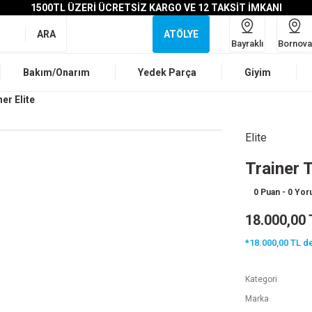
1500TL ÜZERİ ÜCRETSİZ KARGO VE 12 TAKSİT İMKANI
ARA
ATÖLYE
Bayraklı
Bornova
Bakım/Onarım
Yedek Parça
Giyim
er Elite
Elite
Trainer 
0 Puan - 0 Yo
18.000,00 
*18.000,00 TL de
Kategori
Marka