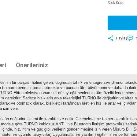
Stok Kodu
Paylaş
eri
Önerileriniz
inin bir parçası haline gelen, doğrudan tahrik ve entegre sıvı direnci teknol
trainerın evrimini temsil etmekte ve bundan öte, büyümenin ve daha da ilerle
URNO Elite koleksiyonunun üst düzey eğitmenlerinin tüm özelliklerini miras a
m gerektirir. Sadece bisikletin arka tekerleğini TURNO ile değiştirin ve vites 
ak ve otomatik olarak, bisikletçi tarafından üretilen hız ile artar ve iç vola
izin verir.
 gücün doğrudan iletimi ile karakterize edilir. Geleneksel bir trainer olarak kulla
önceki modele göre TURNO kablosuz ANT + ve Bluetooth iletişim protokolü üzer
 içinde, hız, ritim ve güç gibi verilerin gönderilmesine izin veren Misuro B + 
locomputer ve uyumlu tarayıcılar) Uygulamalar ve yazılım) eğitimini ve performans