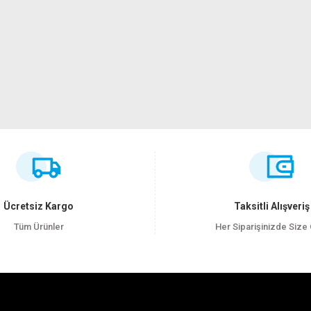
ersiz gördüğünüz noktaları öneri formunu kullanarak tarafımıza iletebilirsiniz
Bu ürüne ilk yorumu siz yapın!
Yorum Yaz
Ücretsiz Kargo
Taksitli Alışveriş
Tüm Ürünler
Her Siparişinizde Size