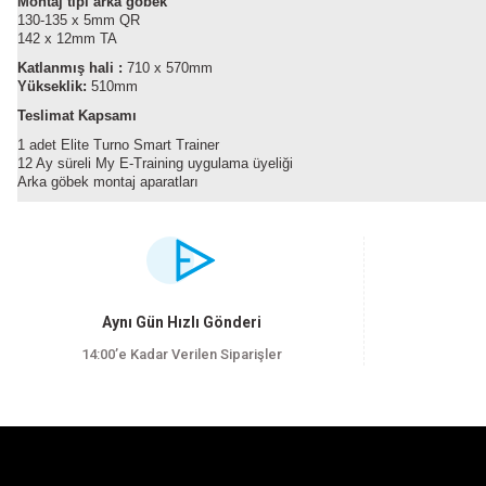
Montaj tipi arka göbek
130-135 x 5mm QR
142 x 12mm TA
Katlanmış hali :
710 x 570mm
Yükseklik:
510mm
Teslimat Kapsamı
1 adet Elite Turno Smart Trainer
12 Ay süreli My E-Training uygulama üyeliği
Arka göbek montaj aparatları
Bu ürünün fiyat bilgisi, resim, ürün açıklamalarında ve diğer konularda yet
Görüş ve önerileriniz için teşekkür ederiz.
Ürün resmi kalitesiz, bozuk veya görüntülenemiyor.
Aynı Gün Hızlı Gönderi
Ürün açıklamasında eksik bilgiler bulunuyor.
14:00’e Kadar Verilen Siparişler
Ürün bilgilerinde hatalar bulunuyor.
Ürün fiyatı diğer sitelerden daha pahalı.
Bu ürüne benzer farklı alternatifler olmalı.