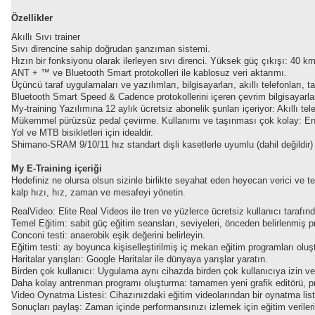
Özellikler
Akıllı Sıvı trainer
Sıvı direncine sahip doğrudan şanzıman sistemi.
Hızın bir fonksiyonu olarak ilerleyen sıvı direnci. Yüksek güç çıkışı: 40 k
ANT + ™ ve Bluetooth Smart protokolleri ile kablosuz veri aktarımı.
Üçüncü taraf uygulamaları ve yazılımları, bilgisayarları, akıllı telefonla
Bluetooth Smart Speed ​​& Cadence protokollerini içeren çevrim bilgisayarla
My-training Yazılımına 12 aylık ücretsiz abonelik şunları içeriyor: Akıllı tele
Mükemmel pürüzsüz pedal çevirme. Kullanımı ve taşınması çok kolay: Ente
Yol ve MTB bisikletleri için idealdir.
Shimano-SRAM 9/10/11 hız standart dişli kasetlerle uyumlu (dahil değildir)
My E-Training içeriği
Hedefiniz ne olursa olsun sizinle birlikte seyahat eden heyecan verici ve t
kalp hızı, hız, zaman ve mesafeyi yönetin.
RealVideo: Elite Real Videos ile tren ve yüzlerce ücretsiz kullanıcı tarafı
Temel Eğitim: sabit güç eğitim seansları, seviyeleri, önceden belirlenmiş 
Conconi testi: anaerobik eşik değerini belirleyin.
Eğitim testi: ay boyunca kişiselleştirilmiş iç mekan eğitim programları olu
Haritalar yarışları: Google Haritalar ile dünyaya yarışlar yaratın.
Birden çok kullanıcı: Uygulama aynı cihazda birden çok kullanıcıya izin ver
Daha kolay antrenman programı oluşturma: tamamen yeni grafik editörü, pr
Video Oynatma Listesi: Cihazınızdaki eğitim videolarından bir oynatma list
Sonuçları paylaş: Zaman içinde performansınızı izlemek için eğitim verileri k