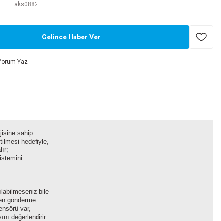
aks0882
Gelince Haber Ver
Yorum Yaz
ojisine sahip
tilmesi hedefiyle,
lır;
sistemini
n,
nılabilmeseniz bile
inden gönderme
Sensörü var,
ını değerlendirir.