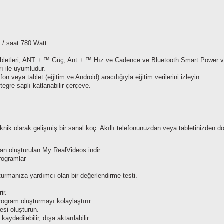
m / saat 780 Watt.
rı, tabletleri, ANT + ™ Güç, Ant + ™ Hız ve Cadence ve Bluetooth Smart Power 
rı ile uyumludur.
fon veya tablet (eğitim ve Android) aracılığıyla eğitim verilerini izleyin.
gre saplı katlanabilir çerçeve.
eknik olarak gelişmiş bir sanal koç. Akıllı telefonunuzdan veya tabletinizden 
ndan oluşturulan My RealVideos indir
programlar
şturmanıza yardımcı olan bir değerlendirme testi.
ir.
ogram oluşturmayı kolaylaştırır.
esi oluşturun.
aydedilebilir, dışa aktarılabilir