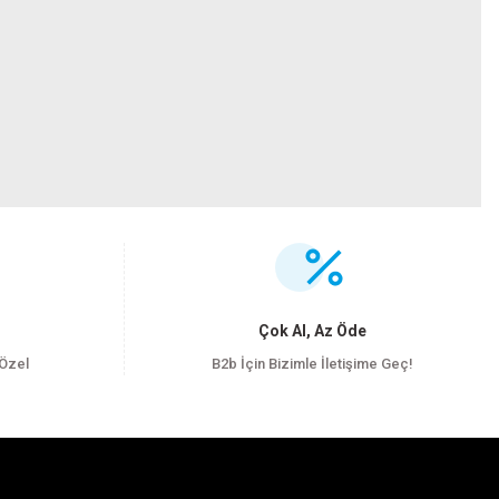
.
Çok Al, Az Öde
 Özel
B2b İçin Bizimle İletişime Geç!