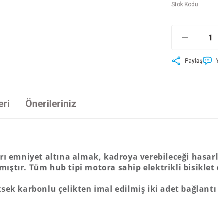
Stok Kodu
Paylaş
eri
Önerileriniz
ları emniyet altına almak, kadroya verebileceği has
ıştır. Tüm hub tipi motora sahip elektrikli bisiklet
sek karbonlu çelikten imal edilmiş iki adet bağlantı
ersiz gördüğünüz noktaları öneri formunu kullanarak tarafımıza iletebilirsiniz