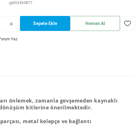
yp053369877
Sepete Ekle
Hemen Al
Yorum Yaz
arları önlemek, zamanla gevşemeden kaynaklı
 dönüşüm kitlerine önerilmektedir.
 parçası, metal kelepçe ve bağlantı
.