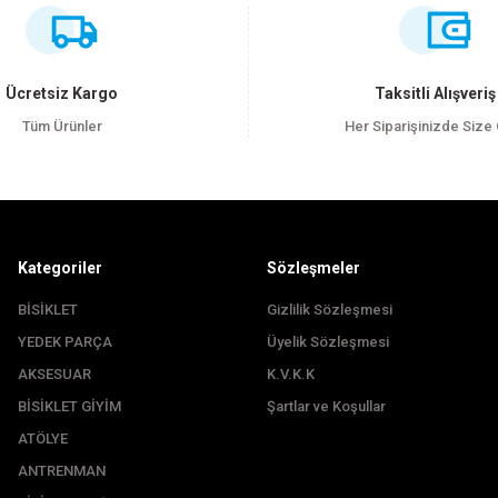
Bu ürüne ilk yorumu siz yapın!
Yorum Yaz
Ücretsiz Kargo
Taksitli Alışveriş
Tüm Ürünler
Her Siparişinizde Size
Kategoriler
Sözleşmeler
BİSİKLET
Gizlilik Sözleşmesi
YEDEK PARÇA
Üyelik Sözleşmesi
Gönder
AKSESUAR
K.V.K.K
BİSİKLET GİYİM
Şartlar ve Koşullar
ATÖLYE
ANTRENMAN