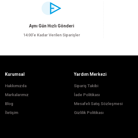
Görüş ve önerileriniz için teşekkür ederiz.
Ürün resmi kalitesiz, bozuk veya görüntülenemiyor.
Aynı Gün Hızlı Gönderi
Ürün açıklamasında eksik bilgiler bulunuyor.
14:00’e Kadar Verilen Siparişler
Ürün bilgilerinde hatalar bulunuyor.
Ürün fiyatı diğer sitelerden daha pahalı.
Bu ürüne benzer farklı alternatifler olmalı.
Kurumsal
Yardım Merkezi
Hakkımızda
Sipariş Takibi
Markalarımız
İade Politikası
Blog
Mesafeli Satış Sözleşmesi
İletişim
Gizlilik Politikası