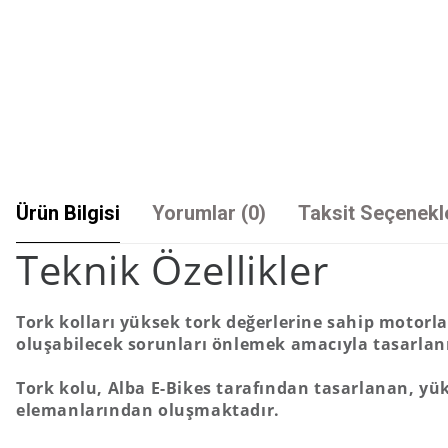
Ürün Bilgisi
Yorumlar (0)
Taksit Seçenekl
Teknik Özellikler
Tork kolları yüksek tork değerlerine sahip motor
oluşabilecek sorunları önlemek amacıyla tasarlanm
Tork kolu, Alba E-Bikes tarafından tasarlanan, yük
elemanlarından oluşmaktadır.
Bu ürünün fiyat bilgisi, resim, ürün açıklamalarında ve diğer konularda yet