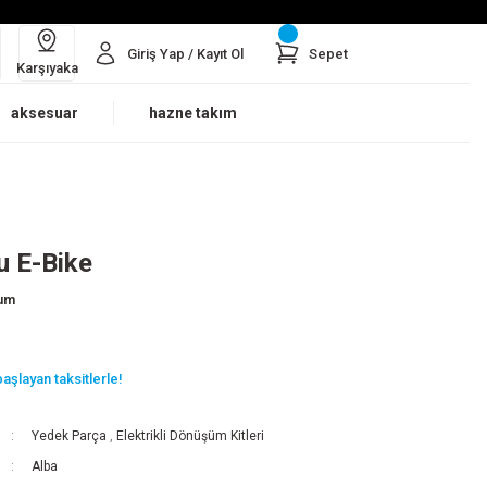
Giriş Yap / Kayıt Ol
Sepet
Karşıyaka
aksesuar
hazne takım
u E-Bike
rum
aşlayan taksitlerle!
Yedek Parça
,
Elektrikli Dönüşüm Kitleri
Alba