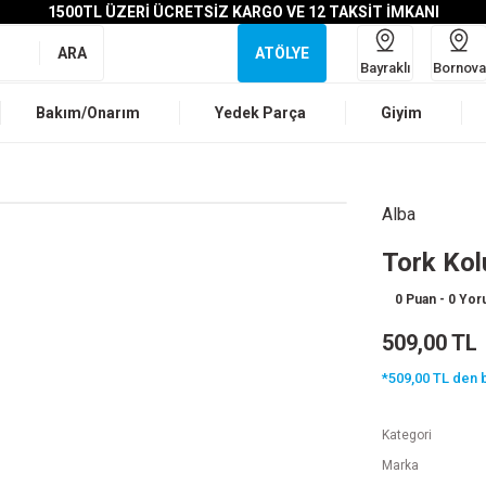
1500TL ÜZERİ ÜCRETSİZ KARGO VE 12 TAKSİT İMKANI
ARA
ATÖLYE
Bayraklı
Bornova
Bakım/Onarım
Yedek Parça
Giyim
Alba
Tork Kol
0 Puan - 0 Yo
509,00 TL
*509,00 TL den b
Kategori
Marka