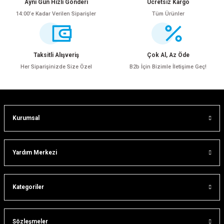
Aynı Gün Hızlı Gönderi
Ücretsiz Kargo
14:00’e Kadar Verilen Siparişler
Tüm Ürünler
Ürün resmi kalitesiz, bozuk veya görüntülenemiyor.
Ürün açıklamasında eksik bilgiler bulunuyor.
Ürün bilgilerinde hatalar bulunuyor.
Taksitli Alışveriş
Çok Al, Az Öde
Ürün fiyatı diğer sitelerden daha pahalı.
Her Siparişinizde Size Özel
B2b İçin Bizimle İletişime Geç!
Bu ürüne benzer farklı alternatifler olmalı.
Kurumsal
Gönder
Yardım Merkezi
ar
Kategoriler
lar
Sözleşmeler