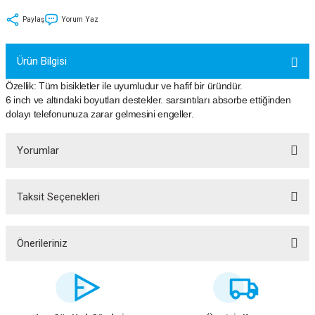
tler
Zincir
Rotorlar
Paylaş
Yorum Yaz
ri
k
Ürün Bilgisi
MX
Özellik: Tüm bisikletler ile uyumludur ve hafif bir üründür.
6 inch ve altındaki boyutları destekler. sarsıntıları absorbe ettiğinden
dolayı telefonunuza zarar gelmesini engeller.
Yorumlar
ı
Maşa - Çatal
ler
Taksit Seçenekleri
Bu ürüne ilk yorumu siz yapın!
eri
Parçaları
Yorum Yaz
Önerileriniz
i
Parçaları
Bu ürünün fiyat bilgisi, resim, ürün açıklamalarında ve diğer konularda
yetersiz gördüğünüz noktaları öneri formunu kullanarak tarafımıza
iletebilirsiniz.
Görüş ve önerileriniz için teşekkür ederiz.