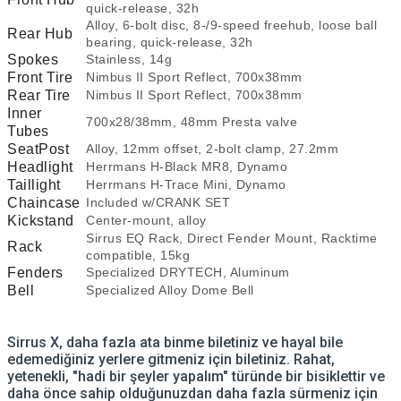
quick-release, 32h
Alloy, 6-bolt disc, 8-/9-speed freehub, loose ball
Rear Hub
bearing, quick-release, 32h
Spokes
Stainless, 14g
Front Tire
Nimbus II Sport Reflect, 700x38mm
Rear Tire
Nimbus II Sport Reflect, 700x38mm
Inner
700x28/38mm, 48mm Presta valve
Tubes
SeatPost
Alloy, 12mm offset, 2-bolt clamp, 27.2mm
Headlight
Herrmans H-Black MR8, Dynamo
Taillight
Herrmans H-Trace Mini, Dynamo
Chaincase
Included w/CRANK SET
Kickstand
Center-mount, alloy
Sirrus EQ Rack, Direct Fender Mount, Racktime
Rack
compatible, 15kg
Fenders
Specialized DRYTECH, Aluminum
Bell
Specialized Alloy Dome Bell
Sirrus X, daha fazla ata binme biletiniz ve hayal bile
edemediğiniz yerlere gitmeniz için biletiniz. Rahat,
yetenekli, "hadi bir şeyler yapalım" türünde bir bisiklettir ve
daha önce sahip olduğunuzdan daha fazla sürmeniz için