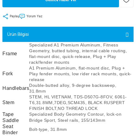
tler
Zincir
Rotorlar
Paylaş
Yorum Yaz
ri
k
Ürün Bilgisi
MX
Specialized A1 Premium Aluminum, Fitness
Geometry, butted tubing, internal cable routing,
Frame
flat-mount disc, quick-release, Plug + Play
rack/fender mounts
ı
Maşa - Çatal
A1 Premium Aluminum, flat-mount disc, Plug +
Fork
Play fender mounts, low rider rack mounts, quick-
release
ler
Double-butted alloy, 9-degree backsweep,
Handlebars
31.8mm
eri
Parçaları
STEM, HL VIETNAM, TDS-D507G-8FOV, 6061-
Stem
T6,31.8MM,7DEG,SCM435, BLACK RUSPERT
FINISH BOLT,NO THREAD LOCK
i
Parçaları
Tape
Specialized Body Geometry Contour, lock-on
Saddle
Bridge Sport, Steel rails, 155/143mm
Seat
Bolt-type, 31.8mm
Binder