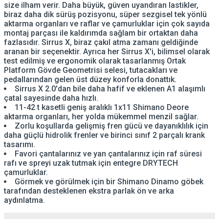
size ilham verir. Daha büyük, güven uyandıran lastikler,
biraz daha dik sürüş pozisyonu, süper sezgisel tek yönlü
aktarma organları ve raflar ve çamurluklar için çok sayıda
montaj parçası ile kaldırımda sağlam bir ortaktan daha
fazlasıdır. Sirrus X, biraz çakıl atma zamanı geldiğinde
aranan bir seçenektir. Ayrıca her Sirrus X'i, bilimsel olarak
test edilmiş ve ergonomik olarak tasarlanmış Ortak
Platform Gövde Geometrisi selesi, tutacakları ve
pedallarından gelen üst düzey konforla donattık.
Sirrus X 2.0'dan bile daha hafif ve eklenen A1 alaşımlı
çatal sayesinde daha hızlı.
11-42 t kasetli geniş aralıklı 1x11 Shimano Deore
aktarma organları, her yolda mükemmel menzil sağlar.
Zorlu koşullarda gelişmiş fren gücü ve dayanıklılık için
daha güçlü hidrolik frenler ve birinci sınıf 2 parçalı krank
tasarımı.
Favori çantalarınız ve yan çantalarınız için raf süresi
rafı ve spreyi uzak tutmak için entegre DRYTECH
çamurluklar.
Görmek ve görülmek için bir Shimano Dinamo göbek
tarafından desteklenen ekstra parlak ön ve arka
aydınlatma.