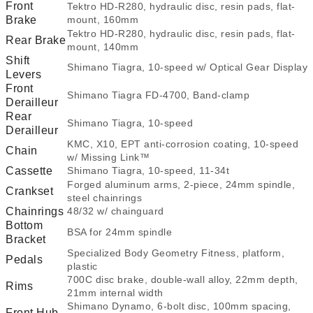
Front
Tektro HD-R280, hydraulic disc, resin pads, flat-
Brake
mount, 160mm
Tektro HD-R280, hydraulic disc, resin pads, flat-
Rear Brake
mount, 140mm
Shift
Shimano Tiagra, 10-speed w/ Optical Gear Display
Levers
Front
Shimano Tiagra FD-4700, Band-clamp
Derailleur
Rear
Shimano Tiagra, 10-speed
Derailleur
KMC, X10, EPT anti-corrosion coating, 10-speed
Chain
w/ Missing Link™
Cassette
Shimano Tiagra, 10-speed, 11-34t
Forged aluminum arms, 2-piece, 24mm spindle,
Crankset
steel chainrings
Chainrings
48/32 w/ chainguard
ar
Bottom
BSA for 24mm spindle
Bracket
Specialized Body Geometry Fitness, platform,
Pedals
plastic
700C disc brake, double-wall alloy, 22mm depth,
lar
Rims
21mm internal width
Shimano Dynamo, 6-bolt disc, 100mm spacing,
Front Hub