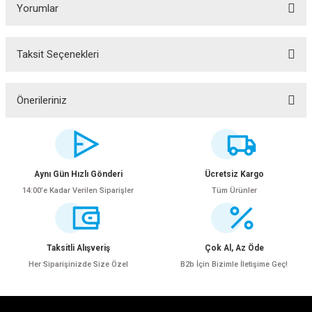
Yorumlar
Taksit Seçenekleri
Bu ürüne ilk yorumu siz yapın!
Yorum Yaz
Önerileriniz
Bu ürünün fiyat bilgisi, resim, ürün açıklamalarında ve diğer konularda
yetersiz gördüğünüz noktaları öneri formunu kullanarak tarafımıza
iletebilirsiniz.
Görüş ve önerileriniz için teşekkür ederiz.
Aynı Gün Hızlı Gönderi
Ücretsiz Kargo
14:00’e Kadar Verilen Siparişler
Tüm Ürünler
Ürün resmi kalitesiz, bozuk veya görüntülenemiyor.
Ürün açıklamasında eksik bilgiler bulunuyor.
Ürün bilgilerinde hatalar bulunuyor.
Taksitli Alışveriş
Çok Al, Az Öde
Ürün fiyatı diğer sitelerden daha pahalı.
Her Siparişinizde Size Özel
B2b İçin Bizimle İletişime Geç!
Bu ürüne benzer farklı alternatifler olmalı.