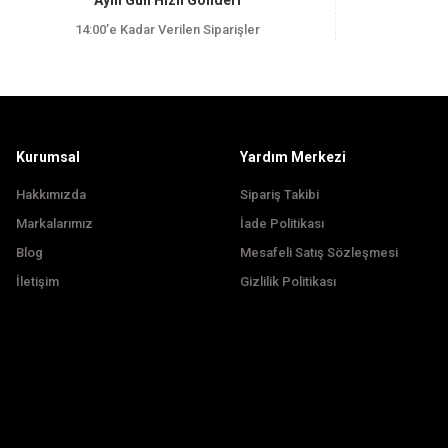
Aynı Gün Hızlı Gönderi
Ürün açıklamasında eksik bilgiler bulunuyor.
14:00’e Kadar Verilen Siparişler
Ürün bilgilerinde hatalar bulunuyor.
Ürün fiyatı diğer sitelerden daha pahalı.
Bu ürüne benzer farklı alternatifler olmalı.
Kurumsal
Yardım Merkezi
Hakkımızda
Sipariş Takibi
Markalarımız
İade Politikası
Blog
Mesafeli Satış Sözleşmesi
İletişim
Gizlilik Politikası