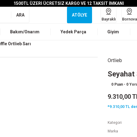
1500TL ÜZERİ ÜCRETSİZ KARGO VE 12 TAKSİT İMKANI
ARA
ATÖLYE
Bayraklı
Bornova
Bakım/Onarım
Yedek Parça
Giyim
fle Ortlieb Sarı
Ortlieb
Seyahat 
0 Puan - 0 Yo
9.310,00 T
*9.310,00 TL den
Kategori
Marka