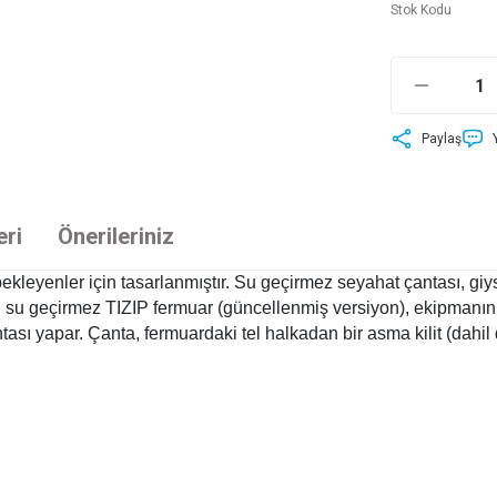
Stok Kodu
Paylaş
eri
Önerileriniz
yenler için tasarlanmıştır. Su geçirmez seyahat çantası, giysil
n, su geçirmez TIZIP fermuar (güncellenmiş versiyon), ekipmanınız
 yapar. Çanta, fermuardaki tel halkadan bir asma kilit (dahil deği