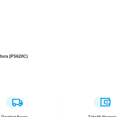
rdura (PS620C)
ersiz gördüğünüz noktaları öneri formunu kullanarak tarafımıza iletebilirsiniz
Bu ürüne ilk yorumu siz yapın!
Yorum Yaz