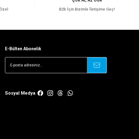
Çok Al, Az Öde
 Özel
B2b İçin Bizimle İletişime Geç!
E-Bülten Abonelik
Sosyal Medya