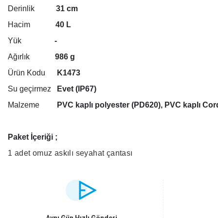
Derinlik
31 cm
Hacim
40 L
Yük
-
Ağırlık
986 g
Ürün Kodu
K1473
Su geçirmez
Evet (IP67)
Malzeme
PVC kaplı polyester (PD620), PVC kaplı Co
Paket İçeriği ;
1 adet omuz askılı seyahat çantası
Bu ürünün fiyat bilgisi, resim, ürün açıklamalarında ve diğer konularda yet
Görüş ve önerileriniz için teşekkür ederiz.
Ürün resmi kalitesiz, bozuk veya görüntülenemiyor.