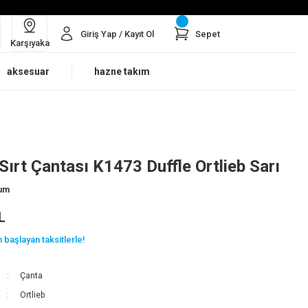
Giriş Yap / Kayıt Ol
Sepet
Karşıyaka
aksesuar
hazne takım
Sırt Çantası K1473 Duffle Ortlieb Sarı
rum
L
 başlayan taksitlerle!
Çanta
Ortlieb