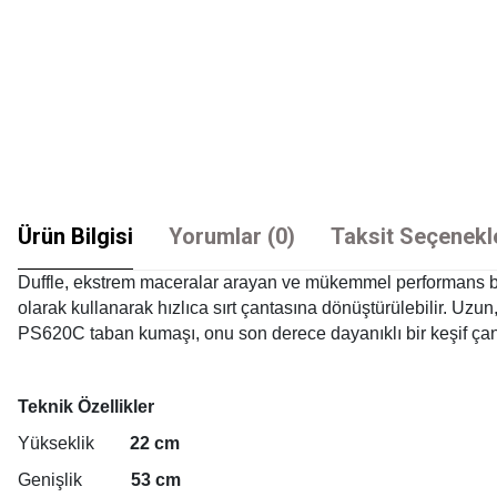
Ürün Bilgisi
Yorumlar (0)
Taksit Seçenekl
Duffle, ekstrem maceralar arayan ve mükemmel performans bekle
olarak kullanarak hızlıca sırt çantasına dönüştürülebilir. Uzu
PS620C taban kumaşı, onu son derece dayanıklı bir keşif çantası
Teknik Özellikler
Yükseklik
22 cm
Genişlik
53 cm