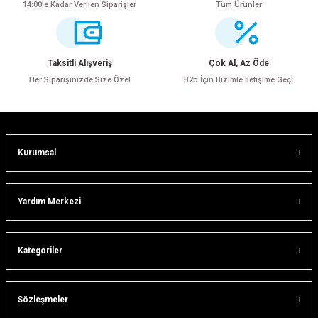
14:00’e Kadar Verilen Siparişler
Tüm Ürünler
Ürün resmi kalitesiz, bozuk veya görüntülenemiyor.
Ürün açıklamasında eksik bilgiler bulunuyor.
Ürün bilgilerinde hatalar bulunuyor.
Taksitli Alışveriş
Çok Al, Az Öde
Ürün fiyatı diğer sitelerden daha pahalı.
Her Siparişinizde Size Özel
B2b İçin Bizimle İletişime Geç!
Bu ürüne benzer farklı alternatifler olmalı.
Kurumsal
Gönder
Yardım Merkezi
ar
Kategoriler
lar
Sözleşmeler