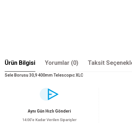
Ürün Bilgisi
Yorumlar (0)
Taksit Seçenekl
Sele Borusu 30,9 400mm Telescopıc XLC
Bu ürünün fiyat bilgisi, resim, ürün açıklamalarında ve diğer konularda yet
Görüş ve önerileriniz için teşekkür ederiz.
Ürün resmi kalitesiz, bozuk veya görüntülenemiyor.
Aynı Gün Hızlı Gönderi
Ürün açıklamasında eksik bilgiler bulunuyor.
14:00’e Kadar Verilen Siparişler
Ürün bilgilerinde hatalar bulunuyor.