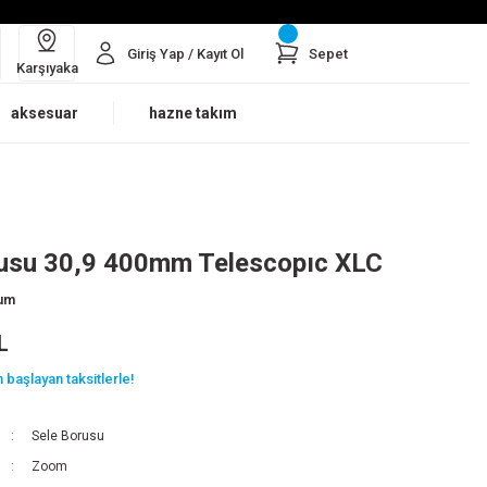
Giriş Yap / Kayıt Ol
Sepet
Karşıyaka
aksesuar
hazne takım
rusu 30,9 400mm Telescopıc XLC
rum
L
 başlayan taksitlerle!
Sele Borusu
Zoom