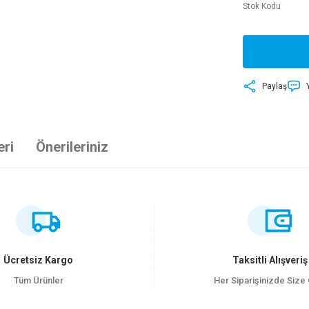
Stok Kodu
Paylaş
eri
Önerileriniz
ersiz gördüğünüz noktaları öneri formunu kullanarak tarafımıza iletebilirsiniz
Bu ürüne ilk yorumu siz yapın!
Yorum Yaz
Ücretsiz Kargo
Taksitli Alışveriş
Tüm Ürünler
Her Siparişinizde Size