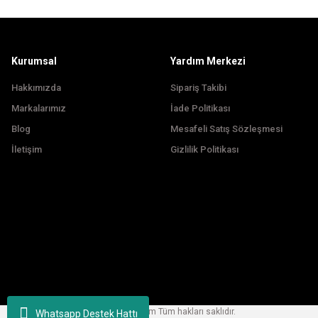
Ürün fiyatı diğer sitelerden daha pahalı.
Bu ürüne benzer farklı alternatifler olmalı.
Kurumsal
Yardım Merkezi
Hakkımızda
Sipariş Takibi
Markalarımız
İade Politikası
Blog
Mesafeli Satış Sözleşmesi
İletişim
Gizlilik Politikası
Copyright © 2024, korfezbisiklet.com Tüm hakları saklıdır.
Whatsapp Destek Hattı