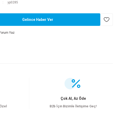
yp0285
Gelince Haber Ver
Yorum Yaz
.
Çok Al, Az Öde
 Özel
B2b İçin Bizimle İletişime Geç!