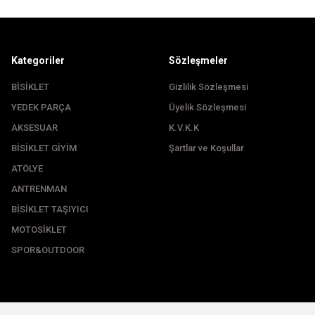
Kategoriler
Sözleşmeler
BİSİKLET
Gizlilik Sözleşmesi
YEDEK PARÇA
Üyelik Sözleşmesi
Gönder
AKSESUAR
K.V.K.K
BİSİKLET GİYİM
Şartlar ve Koşullar
ATÖLYE
ANTRENMAN
BİSİKLET TAŞIYICI
MOTOSİKLET
SPOR&OUTDOOR