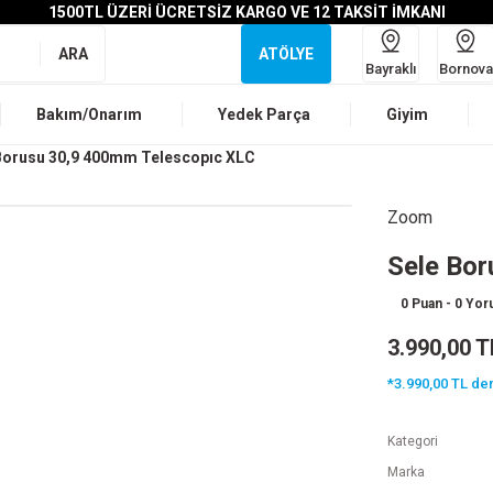
1500TL ÜZERİ ÜCRETSİZ KARGO VE 12 TAKSİT İMKANI
ARA
ATÖLYE
Bayraklı
Bornova
Bakım/Onarım
Yedek Parça
Giyim
Borusu 30,9 400mm Telescopıc XLC
Zoom
Sele Bo
0 Puan - 0 Yo
3.990,00 T
*3.990,00 TL den
Kategori
Marka