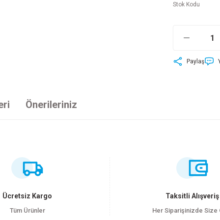
Stok Kodu
Paylaş
eri
Önerileriniz
ersiz gördüğünüz noktaları öneri formunu kullanarak tarafımıza iletebilirsiniz
Bu ürüne ilk yorumu siz yapın!
Yorum Yaz
Ücretsiz Kargo
Taksitli Alışveriş
Tüm Ürünler
Her Siparişinizde Size