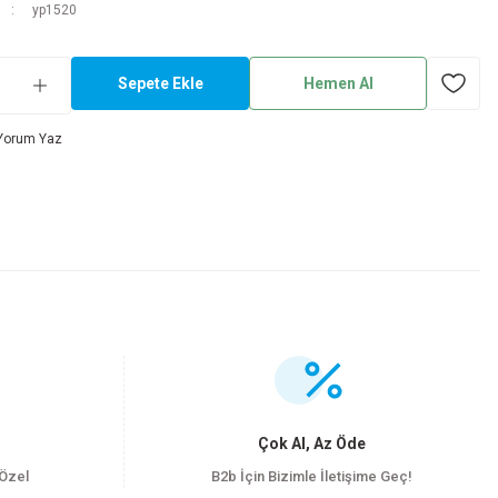
yp1520
Sepete Ekle
Hemen Al
Yorum Yaz
.
Çok Al, Az Öde
 Özel
B2b İçin Bizimle İletişime Geç!