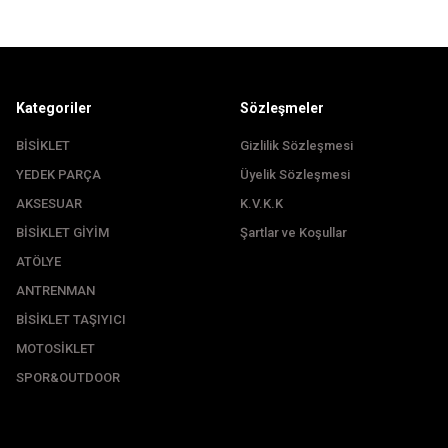
Kategoriler
Sözleşmeler
BİSİKLET
Gizlilik Sözleşmesi
YEDEK PARÇA
Üyelik Sözleşmesi
Gönder
AKSESUAR
K.V.K.K
BİSİKLET GİYİM
Şartlar ve Koşullar
ATÖLYE
ANTRENMAN
BİSİKLET TAŞIYICI
MOTOSİKLET
SPOR&OUTDOOR