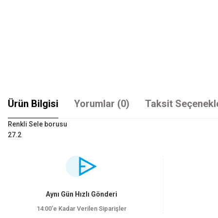
Ürün Bilgisi
Yorumlar (0)
Taksit Seçenekl
Renkli Sele borusu
27.2
Bu ürünün fiyat bilgisi, resim, ürün açıklamalarında ve diğer konularda yet
Görüş ve önerileriniz için teşekkür ederiz.
Ürün resmi kalitesiz, bozuk veya görüntülenemiyor.
Aynı Gün Hızlı Gönderi
Ürün açıklamasında eksik bilgiler bulunuyor.
14:00’e Kadar Verilen Siparişler
Ürün bilgilerinde hatalar bulunuyor.