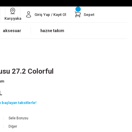
Giriş Yap / Kayıt Ol
Sepet
Karşıyaka
aksesuar
hazne takım
usu 27.2 Colorful
rum
L
 başlayan taksitlerle!
Sele Borusu
Diğer