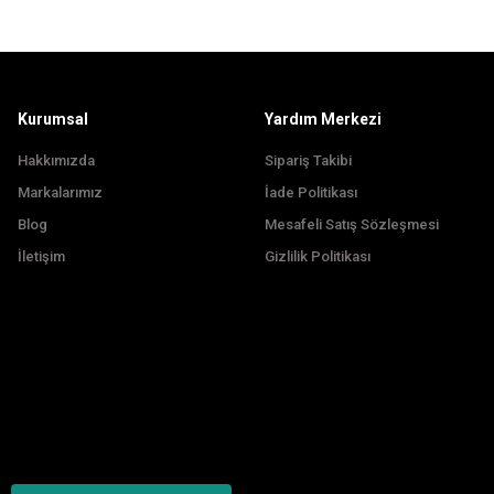
Ürün fiyatı diğer sitelerden daha pahalı.
Bu ürüne benzer farklı alternatifler olmalı.
Kurumsal
Yardım Merkezi
Hakkımızda
Sipariş Takibi
Markalarımız
İade Politikası
Blog
Mesafeli Satış Sözleşmesi
İletişim
Gizlilik Politikası