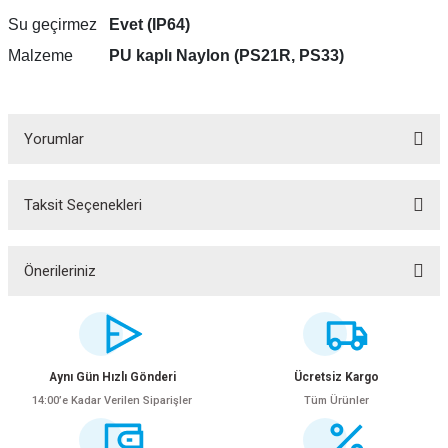
Su geçirmez
Evet (IP64)
Malzeme
PU kaplı Naylon (PS21R, PS33)
Yorumlar
Taksit Seçenekleri
Bu ürüne ilk yorumu siz yapın!
Yorum Yaz
Önerileriniz
Bu ürünün fiyat bilgisi, resim, ürün açıklamalarında ve diğer konularda
yetersiz gördüğünüz noktaları öneri formunu kullanarak tarafımıza
iletebilirsiniz.
Görüş ve önerileriniz için teşekkür ederiz.
Aynı Gün Hızlı Gönderi
Ücretsiz Kargo
14:00’e Kadar Verilen Siparişler
Tüm Ürünler
Ürün resmi kalitesiz, bozuk veya görüntülenemiyor.
Ürün açıklamasında eksik bilgiler bulunuyor.