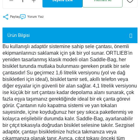
tler
Zincir
Rotorlar
Paylaş
Yorum Yaz
ri
k
Ürün Bilgisi
MX
Bu kullanışlı adaptör sistemine sahip sele çantası, önemli
ekipmanlarınızı saklamak için şık bir yol sunar. ORTLIEB'in
yeniden tasarlanmış klasik modeli olan Saddle-Bag, her
bisiklet turunda mutlaka bulunması gereken pratik bir sele
ı
Maşa - Çatal
çantasıdır! Su geçirmez 1,6 litrelik versiyonu (yol ve dağ
bisikletleri için ideal), bisiklet tamir seti, akıllı telefon veya
ler
diğer eşyalar için güvenli bir alan sağlar. 4,1 litrelik versiyonu
ise küçük bir sırt çantası kadar depolama alanı sunarak, çok
fazla eşya taşımanız gerektiğinde ideal bir ek çanta görevi
eri
Parçaları
görür. Çantanın rulo kapatma sistemi ve yan tokaları
sayesinde, içine koyduğunuz her şey sıkıca paketlenmiş ve
i
Parçaları
kolayca erişilebilir durumda kalır. Saddle-Bag, ayarlanabilir
bir çıtçıt tokasıyla doğrudan bisiklet selesine takılır. Sezgisel
adaptör, çantayı bisikletinize hızlıca takmanıza veya
çıkarmanıza olanak tanır. Ayrıca, çıtçıt tokası önceki tüm