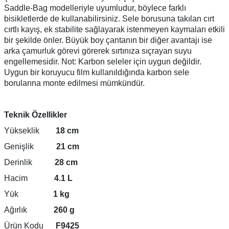
Saddle-Bag modelleriyle uyumludur, böylece farklı
bisikletlerde de kullanabilirsiniz. Sele borusuna takılan cırt
cırtlı kayış, ek stabilite sağlayarak istenmeyen kaymaları etkili
bir şekilde önler. Büyük boy çantanın bir diğer avantajı ise
arka çamurluk görevi görerek sırtınıza sıçrayan suyu
engellemesidir. Not: Karbon seleler için uygun değildir.
Uygun bir koruyucu film kullanıldığında karbon sele
borularına monte edilmesi mümkündür.
Teknik Özellikler
Yükseklik
18 cm
Genişlik
21 cm
ar
Derinlik
28 cm
Hacim
4.1 L
Yük
1 kg
lar
Ağırlık
260 g
Ürün Kodu
F9425