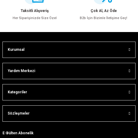
Ürün bilgilerinde hatalar bulunuyor.
Taksitli Alışveriş
Çok Al, Az Öde
Ürün fiyatı diğer sitelerden daha pahalı.
Her Siparişinizde Size Özel
B2b İçin Bizimle İletişime Geç!
Bu ürüne benzer farklı alternatifler olmalı.
Kurumsal
Gönder
Yardım Merkezi
Kategoriler
Sözleşmeler
E-Bülten Abonelik