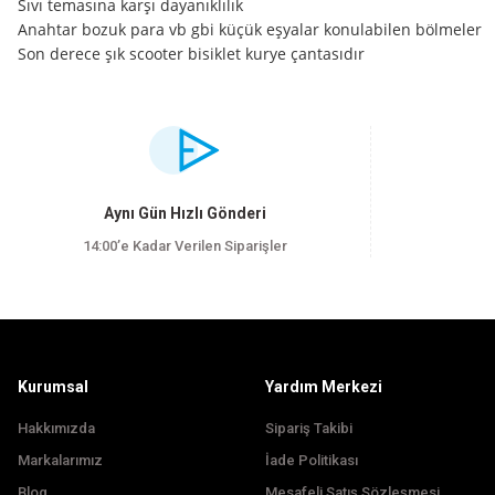
Sıvı temasına karşı dayanıklılık
Anahtar bozuk para vb gbi küçük eşyalar konulabilen bölmeler
Son derece şık scooter bisiklet kurye çantasıdır
Bu ürünün fiyat bilgisi, resim, ürün açıklamalarında ve diğer konularda yet
Görüş ve önerileriniz için teşekkür ederiz.
Ürün resmi kalitesiz, bozuk veya görüntülenemiyor.
Aynı Gün Hızlı Gönderi
Ürün açıklamasında eksik bilgiler bulunuyor.
14:00’e Kadar Verilen Siparişler
Ürün bilgilerinde hatalar bulunuyor.
Ürün fiyatı diğer sitelerden daha pahalı.
Bu ürüne benzer farklı alternatifler olmalı.
Kurumsal
Yardım Merkezi
Hakkımızda
Sipariş Takibi
Markalarımız
İade Politikası
Blog
Mesafeli Satış Sözleşmesi