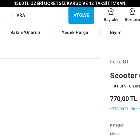
1500TL ÜZERİ ÜCRETSİZ KARGO VE 12 TAKSİT İMKANI
ARA
ATÖLYE
Bayraklı
Bornova
Bakım/Onarım
Yedek Parça
Giyim
Forte GT
Scooter 
0 Puan - 0 Yo
770,00 TL
*770,00 TL den b
Kategori
Marka