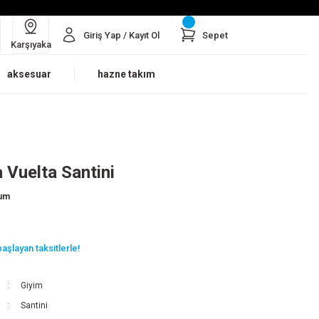
Giriş Yap / Kayıt Ol
Sepet
Karşıyaka
aksesuar
hazne takım
 Vuelta Santini
rum
aşlayan taksitlerle!
Giyim
Santini