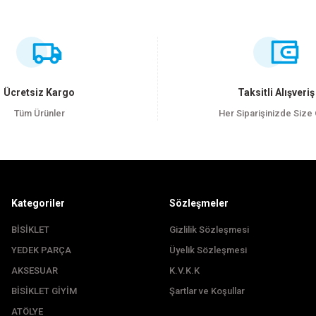
ersiz gördüğünüz noktaları öneri formunu kullanarak tarafımıza iletebilirsiniz
Bu ürüne ilk yorumu siz yapın!
Yorum Yaz
Ücretsiz Kargo
Taksitli Alışveriş
Tüm Ürünler
Her Siparişinizde Size
Kategoriler
Sözleşmeler
BİSİKLET
Gizlilik Sözleşmesi
YEDEK PARÇA
Üyelik Sözleşmesi
Gönder
AKSESUAR
K.V.K.K
BİSİKLET GİYİM
Şartlar ve Koşullar
ATÖLYE