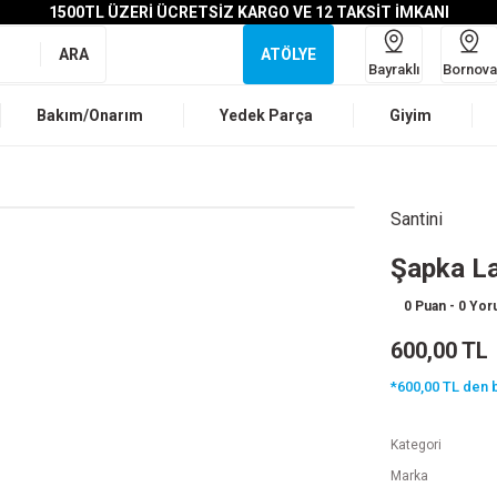
1500TL ÜZERİ ÜCRETSİZ KARGO VE 12 TAKSİT İMKANI
ARA
ATÖLYE
Bayraklı
Bornova
Bakım/Onarım
Yedek Parça
Giyim
Santini
Şapka La
0 Puan - 0 Yo
600,00 TL
*600,00 TL den b
Kategori
Marka