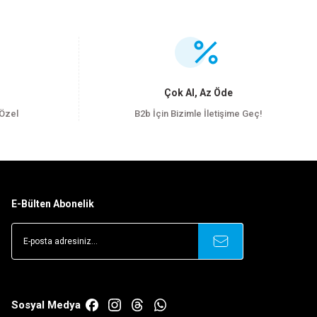
.
Çok Al, Az Öde
 Özel
B2b İçin Bizimle İletişime Geç!
E-Bülten Abonelik
Sosyal Medya