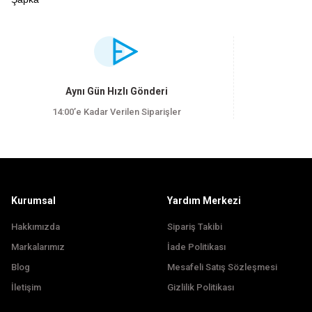
Bu ürünün fiyat bilgisi, resim, ürün açıklamalarında ve diğer konularda yet
Görüş ve önerileriniz için teşekkür ederiz.
Ürün resmi kalitesiz, bozuk veya görüntülenemiyor.
Aynı Gün Hızlı Gönderi
Ürün açıklamasında eksik bilgiler bulunuyor.
14:00’e Kadar Verilen Siparişler
Ürün bilgilerinde hatalar bulunuyor.
Ürün fiyatı diğer sitelerden daha pahalı.
Bu ürüne benzer farklı alternatifler olmalı.
Kurumsal
Yardım Merkezi
Hakkımızda
Sipariş Takibi
Markalarımız
İade Politikası
Blog
Mesafeli Satış Sözleşmesi
İletişim
Gizlilik Politikası