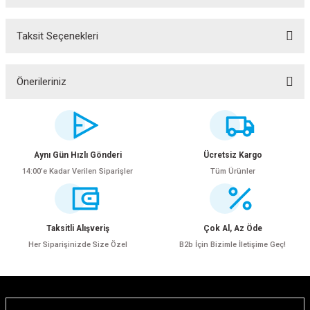
Taksit Seçenekleri
Bu ürüne ilk yorumu siz yapın!
Yorum Yaz
Önerileriniz
Bu ürünün fiyat bilgisi, resim, ürün açıklamalarında ve diğer konularda
yetersiz gördüğünüz noktaları öneri formunu kullanarak tarafımıza
iletebilirsiniz.
Görüş ve önerileriniz için teşekkür ederiz.
Aynı Gün Hızlı Gönderi
Ücretsiz Kargo
14:00’e Kadar Verilen Siparişler
Tüm Ürünler
Ürün resmi kalitesiz, bozuk veya görüntülenemiyor.
Ürün açıklamasında eksik bilgiler bulunuyor.
ar
Ürün bilgilerinde hatalar bulunuyor.
Taksitli Alışveriş
Çok Al, Az Öde
Ürün fiyatı diğer sitelerden daha pahalı.
Her Siparişinizde Size Özel
B2b İçin Bizimle İletişime Geç!
Bu ürüne benzer farklı alternatifler olmalı.
lar