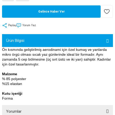
tler
Zincir
Rotorlar
Gelince Haber Ver
ri
k
Paylaş
Yorum Yaz
MX
Ürün Bilgisi
Ön kısmında geliştirilmiş aerodinami için özel kumaş ve yanlarda
mikro örgü olması sıcak yaz günlerinde ideal bir formadır. Aynı
ı
Maşa - Çatal
zamanda 5 cep bölmesine (üç sırt üstü ve iki yan) sahiptir. Kadınlar
için özel tasarlanmıştır.
ler
Malzeme
% 85 polyester
eri
Parçaları
%15 elastan
Kutu içeriği
i
Parçaları
Forma
Yorumlar