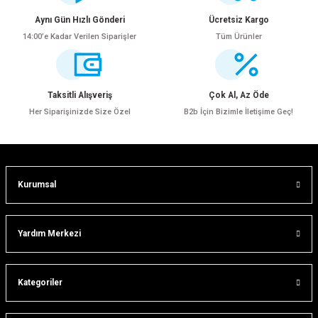
Görüş ve önerileriniz için teşekkür ederiz.
Aynı Gün Hızlı Gönderi
Ücretsiz Kargo
14:00’e Kadar Verilen Siparişler
Tüm Ürünler
Ürün resmi kalitesiz, bozuk veya görüntülenemiyor.
Ürün açıklamasında eksik bilgiler bulunuyor.
Ürün bilgilerinde hatalar bulunuyor.
Taksitli Alışveriş
Çok Al, Az Öde
Ürün fiyatı diğer sitelerden daha pahalı.
Her Siparişinizde Size Özel
B2b İçin Bizimle İletişime Geç!
Bu ürüne benzer farklı alternatifler olmalı.
Kurumsal
ar
Gönder
Yardım Merkezi
Kategoriler
lar