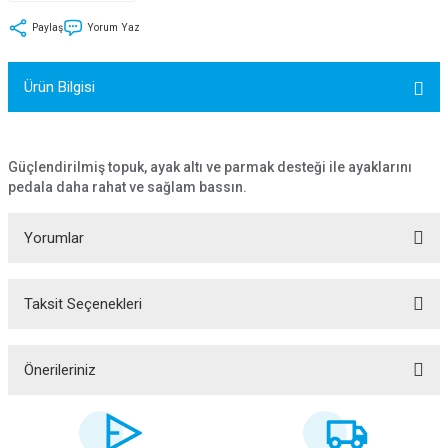
tler
Zincir
Rotorlar
Paylaş
Yorum Yaz
ri
k
Ürün Bilgisi
MX
Güçlendirilmiş topuk, ayak altı ve parmak desteği ile ayaklarını
pedala daha rahat ve sağlam bassın.
ı
Maşa - Çatal
Yorumlar
ler
Taksit Seçenekleri
Bu ürüne ilk yorumu siz yapın!
eri
Parçaları
Yorum Yaz
i
Parçaları
Önerileriniz
Bu ürünün fiyat bilgisi, resim, ürün açıklamalarında ve diğer konularda
yetersiz gördüğünüz noktaları öneri formunu kullanarak tarafımıza
iletebilirsiniz.