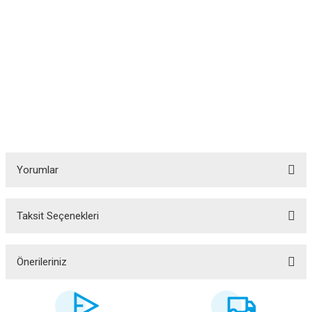
Yorumlar
Taksit Seçenekleri
Bu ürüne ilk yorumu siz yapın!
Yorum Yaz
Önerileriniz
Bu ürünün fiyat bilgisi, resim, ürün açıklamalarında ve diğer konularda
yetersiz gördüğünüz noktaları öneri formunu kullanarak tarafımıza