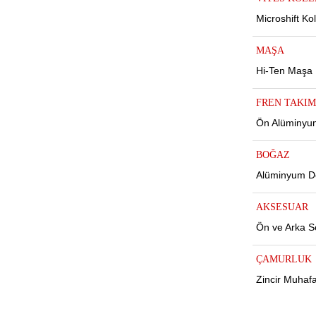
Microshift Kol
MAŞA
Hi-Ten Maşa
FREN TAKIM
Ön Alüminyum
BOĞAZ
Alüminyum De
AKSESUAR
Ön ve Arka S
ÇAMURLUK
Zincir Muhaf