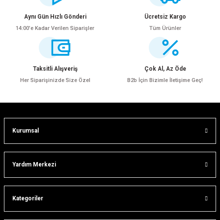
iletebilirsiniz.
Görüş ve önerileriniz için teşekkür ederiz.
Aynı Gün Hızlı Gönderi
Ücretsiz Kargo
14:00’e Kadar Verilen Siparişler
Tüm Ürünler
Ürün resmi kalitesiz, bozuk veya görüntülenemiyor.
Ürün açıklamasında eksik bilgiler bulunuyor.
Ürün bilgilerinde hatalar bulunuyor.
Taksitli Alışveriş
Çok Al, Az Öde
Ürün fiyatı diğer sitelerden daha pahalı.
Her Siparişinizde Size Özel
B2b İçin Bizimle İletişime Geç!
Bu ürüne benzer farklı alternatifler olmalı.
Kurumsal
Gönder
Yardım Merkezi
Kategoriler