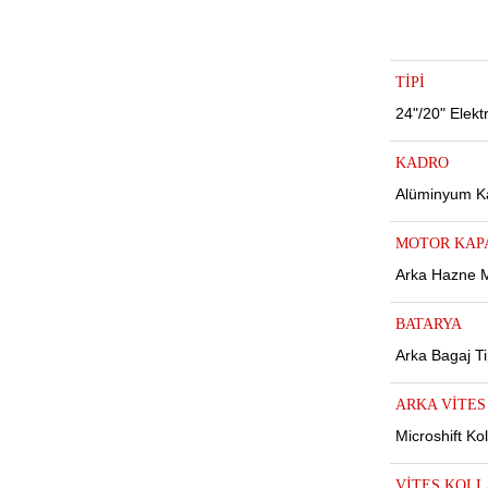
TİPİ
24"/20" Elekt
KADRO
Alüminyum K
MOTOR KAPA
Arka Hazne 
BATARYA
ar
Arka Bagaj T
ARKA VİTES
Microshift K
lar
VİTES KOLL