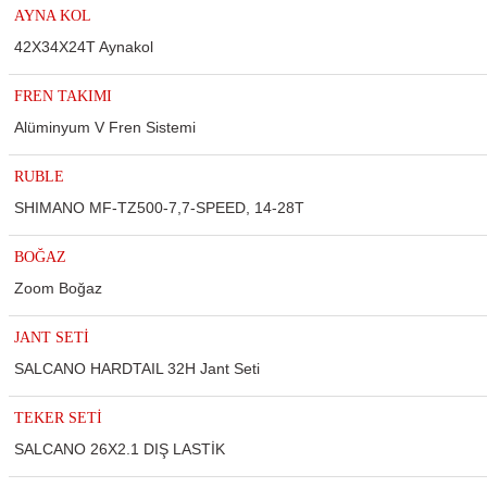
AYNA KOL
42X34X24T Aynakol
FREN TAKIMI
Alüminyum V Fren Sistemi
RUBLE
SHIMANO MF-TZ500-7,7-SPEED, 14-28T
BOĞAZ
Zoom Boğaz
ar
JANT SETİ
SALCANO HARDTAIL 32H Jant Seti
TEKER SETİ
lar
SALCANO 26X2.1 DIŞ LASTİK