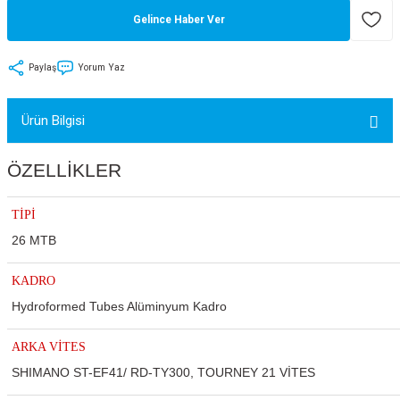
Gelince Haber Ver
tler
Zincir
Rotorlar
ri
k
Paylaş
Yorum Yaz
MX
Ürün Bilgisi
ÖZELLİKLER
ı
Maşa - Çatal
TİPİ
ler
26 MTB
KADRO
eri
Parçaları
Hydroformed Tubes Alüminyum Kadro
i
Parçaları
ARKA VİTES
SHIMANO ST-EF41/ RD-TY300, TOURNEY 21 VİTES