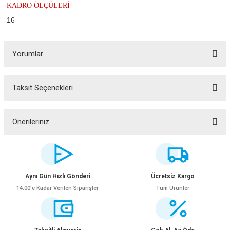
KADRO ÖLÇÜLERİ
16
Yorumlar
Taksit Seçenekleri
Bu ürüne ilk yorumu siz yapın!
Yorum Yaz
Önerileriniz
Bu ürünün fiyat bilgisi, resim, ürün açıklamalarında ve diğer konularda
yetersiz gördüğünüz noktaları öneri formunu kullanarak tarafımıza
iletebilirsiniz.
Görüş ve önerileriniz için teşekkür ederiz.
Aynı Gün Hızlı Gönderi
Ücretsiz Kargo
14:00’e Kadar Verilen Siparişler
Tüm Ürünler
Ürün resmi kalitesiz, bozuk veya görüntülenemiyor.
Ürün açıklamasında eksik bilgiler bulunuyor.
Ürün bilgilerinde hatalar bulunuyor.