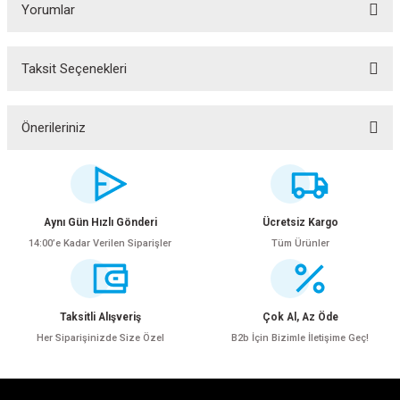
Yorumlar
Taksit Seçenekleri
Bu ürüne ilk yorumu siz yapın!
Yorum Yaz
Önerileriniz
Bu ürünün fiyat bilgisi, resim, ürün açıklamalarında ve diğer konularda
yetersiz gördüğünüz noktaları öneri formunu kullanarak tarafımıza
iletebilirsiniz.
Görüş ve önerileriniz için teşekkür ederiz.
Aynı Gün Hızlı Gönderi
Ücretsiz Kargo
14:00’e Kadar Verilen Siparişler
Tüm Ürünler
Ürün resmi kalitesiz, bozuk veya görüntülenemiyor.
Ürün açıklamasında eksik bilgiler bulunuyor.
Ürün bilgilerinde hatalar bulunuyor.
Taksitli Alışveriş
Çok Al, Az Öde
Ürün fiyatı diğer sitelerden daha pahalı.
Her Siparişinizde Size Özel
B2b İçin Bizimle İletişime Geç!
Bu ürüne benzer farklı alternatifler olmalı.