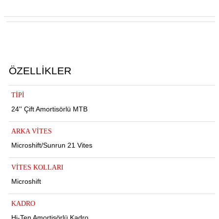
ÖZELLİKLER
TİPİ
24'' Çift Amortisörlü MTB
ARKA VİTES
Microshift/Sunrun 21 Vites
ar
VİTES KOLLARI
Microshift
lar
KADRO
Hi-Ten Amortisörlü Kadro