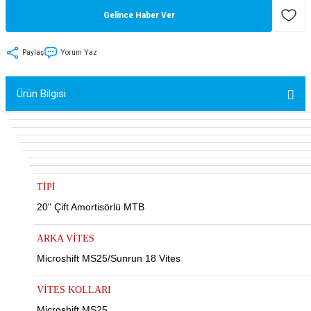
Gelince Haber Ver
tler
Zincir
Rotorlar
ri
k
Paylaş
Yorum Yaz
MX
Ürün Bilgisi
ı
Maşa - Çatal
ler
TİPİ
20" Çift Amortisörlü MTB
eri
Parçaları
ARKA VİTES
i
Parçaları
Microshift MS25/Sunrun 18 Vites
VİTES KOLLARI
Microshift MS25