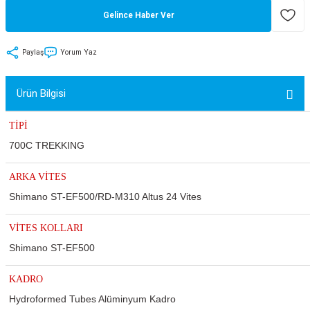
Gelince Haber Ver
tler
Zincir
Rotorlar
ri
k
Paylaş
Yorum Yaz
MX
Ürün Bilgisi
TİPİ
700C TREKKING
ı
Maşa - Çatal
ARKA VİTES
ler
Shimano ST-EF500/RD-M310 Altus 24 Vites
eri
Parçaları
VİTES KOLLARI
Shimano ST-EF500
i
Parçaları
KADRO
Hydroformed Tubes Alüminyum Kadro