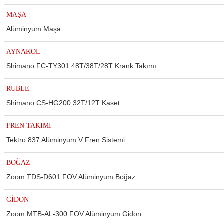
MAŞA
Alüminyum Maşa
AYNAKOL
Shimano FC-TY301 48T/38T/28T Krank Takımı
RUBLE
Shimano CS-HG200 32T/12T Kaset
FREN TAKIMI
Tektro 837 Alüminyum V Fren Sistemi
ar
BOĞAZ
Zoom TDS-D601 FOV Alüminyum Boğaz
GİDON
lar
Zoom MTB-AL-300 FOV Alüminyum Gidon