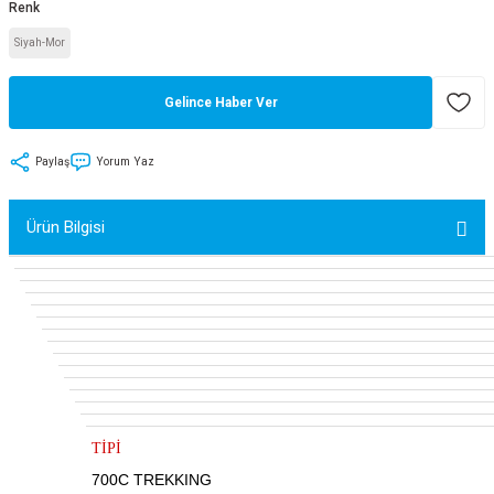
Renk
tler
Zincir
Rotorlar
Siyah-Mor
ri
k
Gelince Haber Ver
MX
Paylaş
Yorum Yaz
Ürün Bilgisi
ı
Maşa - Çatal
ler
eri
Parçaları
i
Parçaları
TİPİ
700C TREKKING