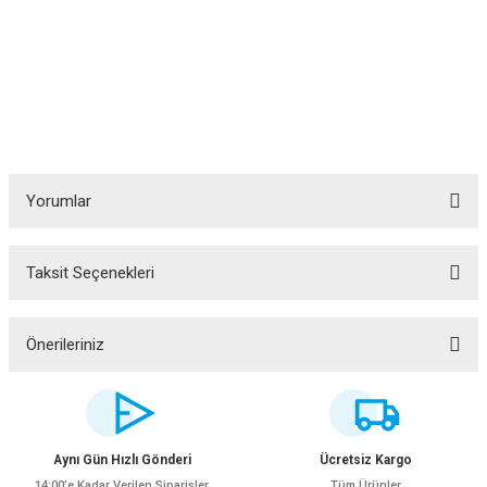
Yorumlar
Taksit Seçenekleri
Bu ürüne ilk yorumu siz yapın!
Yorum Yaz
Önerileriniz
Bu ürünün fiyat bilgisi, resim, ürün açıklamalarında ve diğer konularda
yetersiz gördüğünüz noktaları öneri formunu kullanarak tarafımıza
iletebilirsiniz.
Görüş ve önerileriniz için teşekkür ederiz.
Aynı Gün Hızlı Gönderi
Ücretsiz Kargo
14:00’e Kadar Verilen Siparişler
Tüm Ürünler