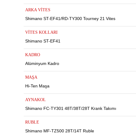
ARKA VİTES
Shimano ST-EF41/RD-TY300 Tourney 21 Vites
VİTES KOLLARI
Shimano ST-EF41
KADRO
Alüminyum Kadro
MAŞA
Hi-Ten Maşa
ar
AYNAKOL
Shimano FC-TY301 48T/38T/28T Krank Takımı
RUBLE
lar
Shimano MF-TZ500 28T/14T Ruble