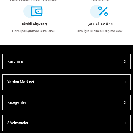
Ürün resmi kalitesiz, bozuk veya görüntülenemiyor.
Ürün açıklamasında eksik bilgiler bulunuyor.
Ürün bilgilerinde hatalar bulunuyor.
Taksitli Alışveriş
Çok Al, Az Öde
Ürün fiyatı diğer sitelerden daha pahalı.
Her Siparişinizde Size Özel
B2b İçin Bizimle İletişime Geç!
Bu ürüne benzer farklı alternatifler olmalı.
Kurumsal
Gönder
Yardım Merkezi
Kategoriler
Sözleşmeler