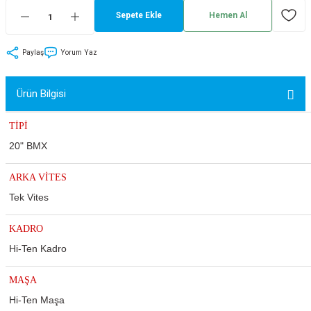
Sepete Ekle
Hemen Al
tler
Zincir
Rotorlar
ri
k
Paylaş
Yorum Yaz
MX
Ürün Bilgisi
TİPİ
20" BMX
ı
Maşa - Çatal
ARKA VİTES
ler
Tek Vites
eri
Parçaları
KADRO
Hi-Ten Kadro
i
Parçaları
MAŞA
Hi-Ten Maşa