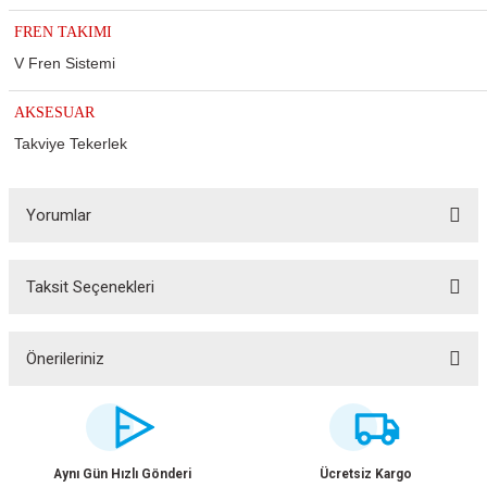
FREN TAKIMI
V Fren Sistemi
AKSESUAR
Takviye Tekerlek
Yorumlar
Taksit Seçenekleri
Bu ürüne ilk yorumu siz yapın!
ar
Yorum Yaz
Önerileriniz
Bu ürünün fiyat bilgisi, resim, ürün açıklamalarında ve diğer konularda
yetersiz gördüğünüz noktaları öneri formunu kullanarak tarafımıza
iletebilirsiniz.
lar
Görüş ve önerileriniz için teşekkür ederiz.
Aynı Gün Hızlı Gönderi
Ücretsiz Kargo