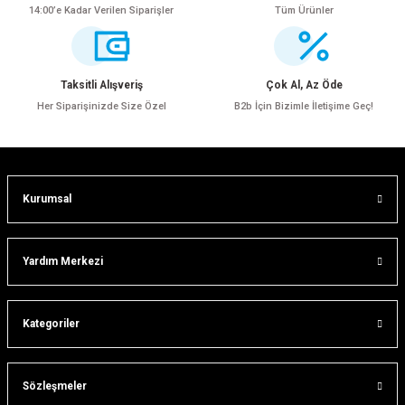
14:00’e Kadar Verilen Siparişler
Tüm Ürünler
Ürün resmi kalitesiz, bozuk veya görüntülenemiyor.
Ürün açıklamasında eksik bilgiler bulunuyor.
Ürün bilgilerinde hatalar bulunuyor.
Taksitli Alışveriş
Çok Al, Az Öde
Ürün fiyatı diğer sitelerden daha pahalı.
Her Siparişinizde Size Özel
B2b İçin Bizimle İletişime Geç!
Bu ürüne benzer farklı alternatifler olmalı.
Kurumsal
Gönder
Yardım Merkezi
Kategoriler
Sözleşmeler