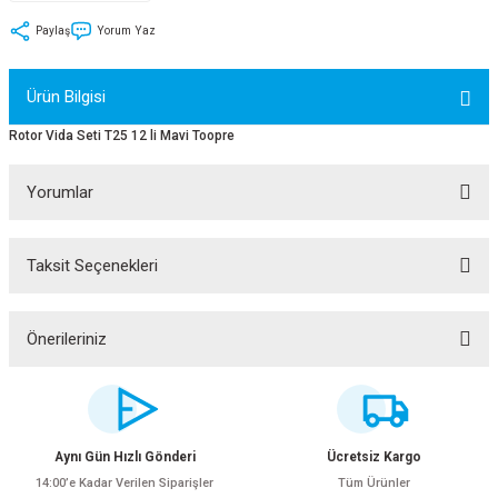
tler
Zincir
Rotorlar
Paylaş
Yorum Yaz
ri
k
Ürün Bilgisi
MX
Rotor Vida Seti T25 12 li Mavi Toopre
Yorumlar
ı
Maşa - Çatal
Taksit Seçenekleri
Bu ürüne ilk yorumu siz yapın!
ler
Yorum Yaz
Önerileriniz
eri
Parçaları
Bu ürünün fiyat bilgisi, resim, ürün açıklamalarında ve diğer konularda
yetersiz gördüğünüz noktaları öneri formunu kullanarak tarafımıza
i
Parçaları
iletebilirsiniz.
Görüş ve önerileriniz için teşekkür ederiz.
Aynı Gün Hızlı Gönderi
Ücretsiz Kargo
14:00’e Kadar Verilen Siparişler
Tüm Ürünler