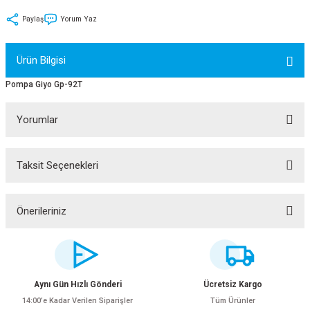
tler
Zincir
Rotorlar
Paylaş
Yorum Yaz
ri
k
Ürün Bilgisi
MX
Pompa Giyo Gp-92T
Yorumlar
ı
Maşa - Çatal
Taksit Seçenekleri
Bu ürüne ilk yorumu siz yapın!
ler
Yorum Yaz
Önerileriniz
eri
Parçaları
Bu ürünün fiyat bilgisi, resim, ürün açıklamalarında ve diğer konularda
yetersiz gördüğünüz noktaları öneri formunu kullanarak tarafımıza
i
Parçaları
iletebilirsiniz.
Görüş ve önerileriniz için teşekkür ederiz.
Aynı Gün Hızlı Gönderi
Ücretsiz Kargo
14:00’e Kadar Verilen Siparişler
Tüm Ürünler