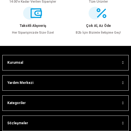
14:00’e Kadar Verilen Siparişler
Tüm Ürünler
Ürün resmi kalitesiz, bozuk veya görüntülenemiyor.
Ürün açıklamasında eksik bilgiler bulunuyor.
Ürün bilgilerinde hatalar bulunuyor.
Taksitli Alışveriş
Çok Al, Az Öde
Ürün fiyatı diğer sitelerden daha pahalı.
Her Siparişinizde Size Özel
B2b İçin Bizimle İletişime Geç!
Bu ürüne benzer farklı alternatifler olmalı.
Kurumsal
Gönder
Yardım Merkezi
ar
Kategoriler
lar
Sözleşmeler