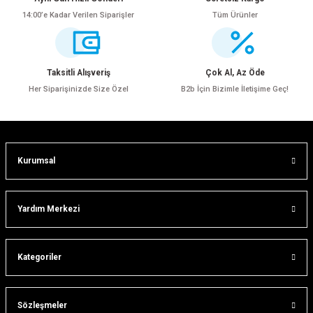
14:00’e Kadar Verilen Siparişler
Tüm Ürünler
Ürün resmi kalitesiz, bozuk veya görüntülenemiyor.
Ürün açıklamasında eksik bilgiler bulunuyor.
Ürün bilgilerinde hatalar bulunuyor.
Taksitli Alışveriş
Çok Al, Az Öde
Ürün fiyatı diğer sitelerden daha pahalı.
Her Siparişinizde Size Özel
B2b İçin Bizimle İletişime Geç!
Bu ürüne benzer farklı alternatifler olmalı.
Kurumsal
Gönder
Yardım Merkezi
Kategoriler
Sözleşmeler