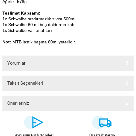
Ağırlık: 578g
Teslimat Kapsamı:
1x Schwalbe sızdırmazlık sıvısı 500ml
1x Schwalbe 60 ml boş doldurma kabı
1x Schwalbe valf anahtarı
Not:
MTB lastik başına 60ml yeterlidir.
Yorumlar
Taksit Seçenekleri
Bu ürüne ilk yorumu siz yapın!
ar
Yorum Yaz
Önerileriniz
Bu ürünün fiyat bilgisi, resim, ürün açıklamalarında ve diğer konularda
yetersiz gördüğünüz noktaları öneri formunu kullanarak tarafımıza
lar
iletebilirsiniz.
Görüş ve önerileriniz için teşekkür ederiz.
Aynı Gün Hızlı Gönderi
Ücretsiz Kargo