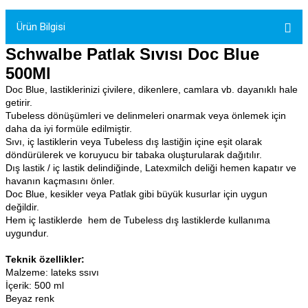
tler
Zincir
Rotorlar
Ürün Bilgisi
ri
k
Schwalbe Patlak Sıvısı Doc Blue
500Ml
MX
Doc Blue, lastiklerinizi çivilere, dikenlere, camlara vb. dayanıklı hale
getirir.
Tubeless dönüşümleri ve delinmeleri onarmak veya önlemek için
daha da iyi formüle edilmiştir.
Sıvı, iç lastiklerin veya Tubeless dış lastiğin içine eşit olarak
ı
Maşa - Çatal
döndürülerek ve koruyucu bir tabaka oluşturularak dağıtılır.
Dış lastik / iç lastik delindiğinde, Latexmilch deliği hemen kapatır ve
havanın kaçmasını önler.
ler
Doc Blue, kesikler veya Patlak gibi büyük kusurlar için uygun
değildir.
eri
Parçaları
Hem iç lastiklerde hem de Tubeless dış lastiklerde kullanıma
uygundur.
i
Parçaları
Teknik özellikler:
Malzeme: lateks ssıvı
İçerik: 500 ml
Beyaz renk