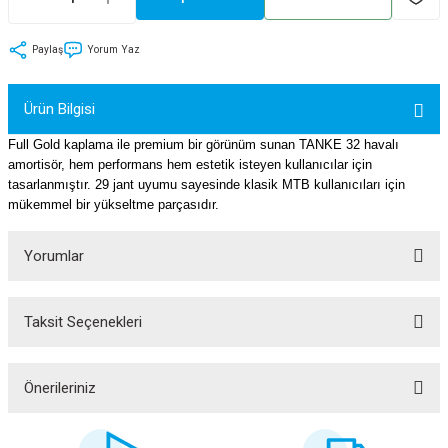
tler
Zincir
Rotorlar
Paylaş
Yorum Yaz
ri
k
Ürün Bilgisi
MX
Full Gold kaplama ile premium bir görünüm sunan TANKE 32 havalı
amortisör, hem performans hem estetik isteyen kullanıcılar için
tasarlanmıştır. 29 jant uyumu sayesinde klasik MTB kullanıcıları için
mükemmel bir yükseltme parçasıdır.
ı
Maşa - Çatal
Yorumlar
ler
eri
Parçaları
Taksit Seçenekleri
Bu ürüne ilk yorumu siz yapın!
i
Parçaları
Yorum Yaz
Önerileriniz
Bu ürünün fiyat bilgisi, resim, ürün açıklamalarında ve diğer konularda
yetersiz gördüğünüz noktaları öneri formunu kullanarak tarafımıza