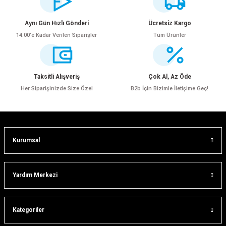
iletebilirsiniz.
Görüş ve önerileriniz için teşekkür ederiz.
Aynı Gün Hızlı Gönderi
Ücretsiz Kargo
14:00’e Kadar Verilen Siparişler
Tüm Ürünler
Ürün resmi kalitesiz, bozuk veya görüntülenemiyor.
Ürün açıklamasında eksik bilgiler bulunuyor.
Ürün bilgilerinde hatalar bulunuyor.
Taksitli Alışveriş
Çok Al, Az Öde
Ürün fiyatı diğer sitelerden daha pahalı.
Her Siparişinizde Size Özel
B2b İçin Bizimle İletişime Geç!
Bu ürüne benzer farklı alternatifler olmalı.
Kurumsal
ar
Gönder
Yardım Merkezi
lar
Kategoriler