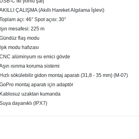
USB-C iki yönlü şarj
AKILLI ÇALIŞMA (Akıllı Hareket Algılama İşlevi)
Toplam açı: 46° Spot açısı: 30°
Işın mesafesi: 225 m
Gündüz flaş modu
Işık modu hafızası
CNC alüminyum ısı emici gövde
Aşırı ısınma koruma sistemi
Hızlı sökülebilir gidon montaj aparatı (31,8 - 35 mm) (M-07)
GoPro montaj aparatı için adaptör
Kablosuz uzaktan kumanda
Suya dayanıklı (IPX7)