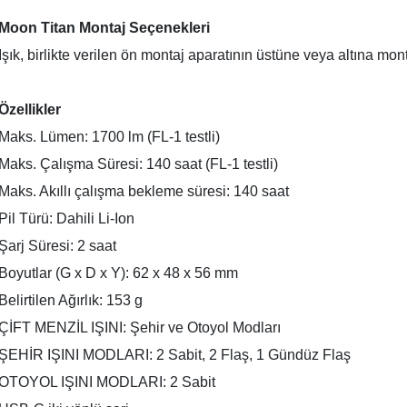
Moon Titan Montaj Seçenekleri
Işık, birlikte verilen ön montaj aparatının üstüne veya altına mon
Özellikler
Maks. Lümen: 1700 lm (FL-1 testli)
Maks. Çalışma Süresi: 140 saat (FL-1 testli)
Maks. Akıllı çalışma bekleme süresi: 140 saat
Pil Türü: Dahili Li-Ion
Şarj Süresi: 2 saat
Boyutlar (G x D x Y): 62 x 48 x 56 mm
ar
Belirtilen Ağırlık: 153 g
ÇİFT MENZİL IŞINI: Şehir ve Otoyol Modları
ŞEHİR IŞINI MODLARI: 2 Sabit, 2 Flaş, 1 Gündüz Flaş
lar
OTOYOL IŞINI MODLARI: 2 Sabit