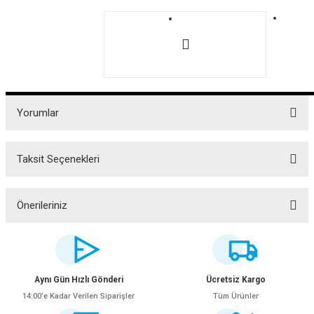
Yorumlar
Taksit Seçenekleri
Bu ürüne ilk yorumu siz yapın!
Yorum Yaz
Önerileriniz
Bu ürünün fiyat bilgisi, resim, ürün açıklamalarında ve diğer konularda
yetersiz gördüğünüz noktaları öneri formunu kullanarak tarafımıza
iletebilirsiniz.
Görüş ve önerileriniz için teşekkür ederiz.
Aynı Gün Hızlı Gönderi
Ücretsiz Kargo
14:00’e Kadar Verilen Siparişler
Tüm Ürünler
Ürün resmi kalitesiz, bozuk veya görüntülenemiyor.