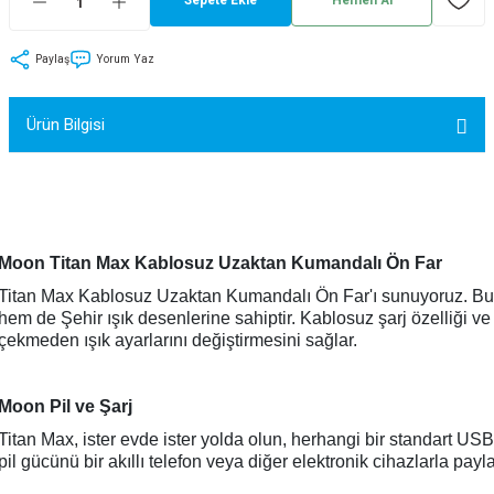
tler
Zincir
Rotorlar
Paylaş
Yorum Yaz
ri
k
Ürün Bilgisi
MX
ı
Maşa - Çatal
Moon Titan Max Kablosuz Uzaktan Kumandalı Ön Far
Titan Max Kablosuz Uzaktan Kumandalı Ön Far'ı sunuyoruz. Bu ü
ler
hem de Şehir ışık desenlerine sahiptir. Kablosuz şarj özelliği
çekmeden ışık ayarlarını değiştirmesini sağlar.
eri
Parçaları
i
Parçaları
Moon Pil ve Şarj
Titan Max, ister evde ister yolda olun, herhangi bir standart USB-C
pil gücünü bir akıllı telefon veya diğer elektronik cihazlarla payla