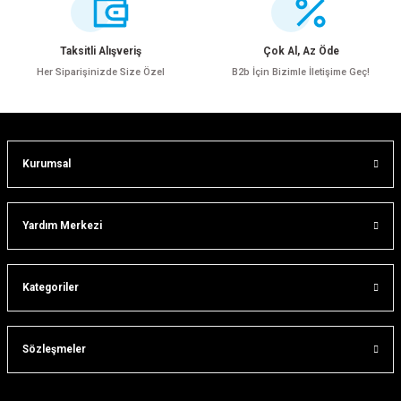
Ürün açıklamasında eksik bilgiler bulunuyor.
Ürün bilgilerinde hatalar bulunuyor.
Taksitli Alışveriş
Çok Al, Az Öde
Ürün fiyatı diğer sitelerden daha pahalı.
Her Siparişinizde Size Özel
B2b İçin Bizimle İletişime Geç!
Bu ürüne benzer farklı alternatifler olmalı.
Kurumsal
Gönder
Yardım Merkezi
Kategoriler
Sözleşmeler