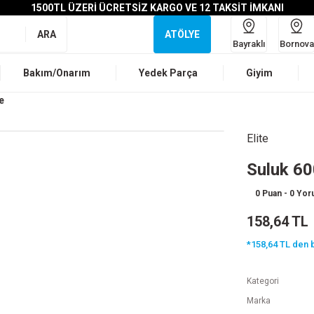
1500TL ÜZERİ ÜCRETSİZ KARGO VE 12 TAKSİT İMKANI
ARA
ATÖLYE
Bayraklı
Bornova
Bakım/Onarım
Yedek Parça
Giyim
e
Elite
Suluk 60
0 Puan - 0 Yo
158,64 TL
*158,64 TL den b
Kategori
Marka