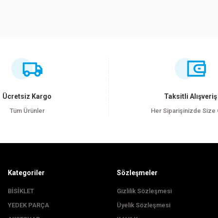
ersiz gördüğünüz noktaları öneri formunu kullanarak tarafımıza iletebilirsiniz
Bu ürüne ilk yorumu siz yapın!
Yorum Yaz
Ücretsiz Kargo
Taksitli Alışveriş
Tüm Ürünler
Her Siparişinizde Size
Kategoriler
Sözleşmeler
BİSİKLET
Gizlilik Sözleşmesi
YEDEK PARÇA
Üyelik Sözleşmesi
Gönder