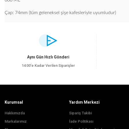
600 ML
Çap: 74mm (tüm geleneksel şişe kafesleriyle uyumludur)
Bu ürünün fiyat bilgisi, resim, ürün açıklamalarında ve diğer konularda yet
Görüş ve önerileriniz için teşekkür ederiz.
Ürün resmi kalitesiz, bozuk veya görüntülenemiyor.
Aynı Gün Hızlı Gönderi
Ürün açıklamasında eksik bilgiler bulunuyor.
14:00’e Kadar Verilen Siparişler
Ürün bilgilerinde hatalar bulunuyor.
Ürün fiyatı diğer sitelerden daha pahalı.
Bu ürüne benzer farklı alternatifler olmalı.
Kurumsal
Yardım Merkezi
Hakkımızda
Sipariş Takibi
Markalarımız
İade Politikası