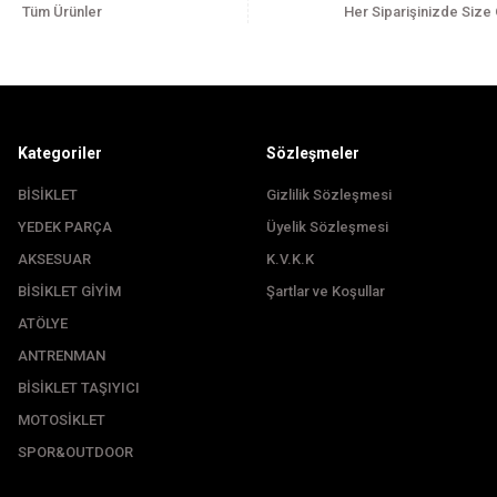
Tüm Ürünler
Her Siparişinizde Size
Kategoriler
Sözleşmeler
BİSİKLET
Gizlilik Sözleşmesi
YEDEK PARÇA
Üyelik Sözleşmesi
Gönder
AKSESUAR
K.V.K.K
BİSİKLET GİYİM
Şartlar ve Koşullar
ATÖLYE
ANTRENMAN
BİSİKLET TAŞIYICI
MOTOSİKLET
SPOR&OUTDOOR