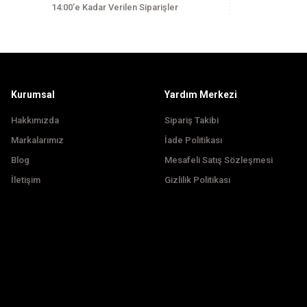
14:00’e Kadar Verilen Siparişler
Ürün bilgilerinde hatalar bulunuyor.
Ürün fiyatı diğer sitelerden daha pahalı.
Bu ürüne benzer farklı alternatifler olmalı.
Kurumsal
Yardım Merkezi
Hakkımızda
Sipariş Takibi
Markalarımız
İade Politikası
Blog
Mesafeli Satış Sözleşmesi
İletişim
Gizlilik Politikası