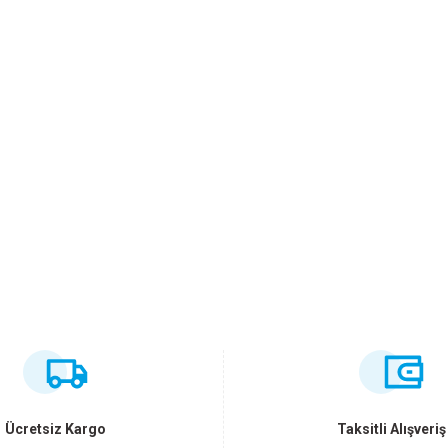
ersiz gördüğünüz noktaları öneri formunu kullanarak tarafımıza iletebilirsiniz
Bu ürüne ilk yorumu siz yapın!
Yorum Yaz
Ücretsiz Kargo
Taksitli Alışveriş