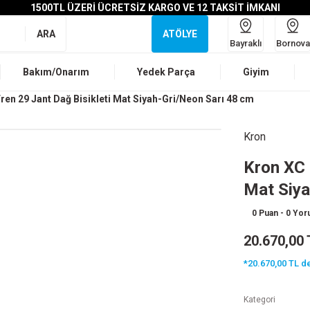
1500TL ÜZERİ ÜCRETSİZ KARGO VE 12 TAKSİT İMKANI
ARA
ATÖLYE
Bayraklı
Bornova
Bakım/Onarım
Yedek Parça
Giyim
ren 29 Jant Dağ Bisikleti Mat Siyah-Gri/Neon Sarı 48 cm
Kron
Kron XC 
Mat Siya
0 Puan - 0 Yo
20.670,00 
*20.670,00 TL de
Kategori