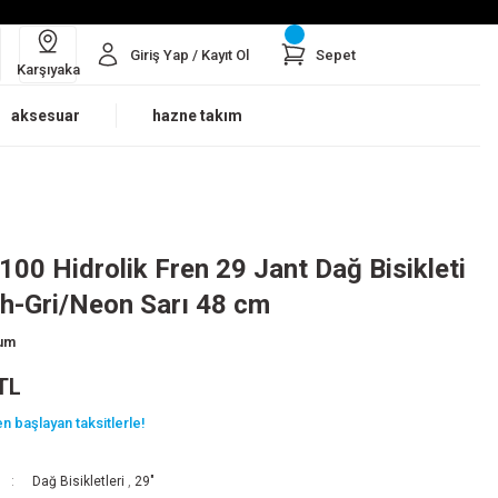
Giriş Yap / Kayıt Ol
Sepet
Karşıyaka
aksesuar
hazne takım
100 Hidrolik Fren 29 Jant Dağ Bisikleti
h-Gri/Neon Sarı 48 cm
rum
TL
n başlayan taksitlerle!
Dağ Bisikletleri
,
29"