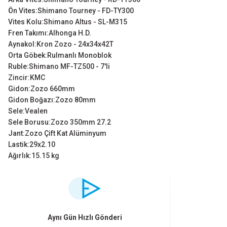
Ön Vites:Shimano Tourney - FD-TY300
Vites Kolu:Shimano Altus - SL-M315
Fren Takımı:Alhonga H.D.
Aynakol:Kron Zozo - 24x34x42T
Orta Göbek:Rulmanlı Monoblok
Ruble:Shimano MF-TZ500 - 7'li
Zincir:KMC
Gidon:Zozo 660mm
Gidon Boğazı:Zozo 80mm
Sele:Vealen
Sele Borusu:Zozo 350mm 27.2
Jant:Zozo Çift Kat Alüminyum
Lastik:29x2.10
Ağırlık:15.15 kg
Bu ürünün fiyat bilgisi, resim, ürün açıklamalarında ve diğer konularda yet
Görüş ve önerileriniz için teşekkür ederiz.
Ürün resmi kalitesiz, bozuk veya görüntülenemiyor.
Aynı Gün Hızlı Gönderi
Ürün açıklamasında eksik bilgiler bulunuyor.