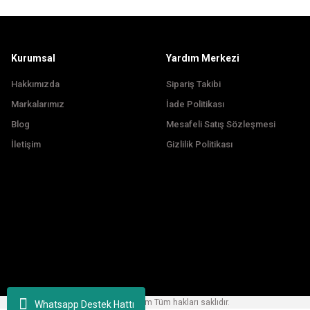
Ürün fiyatı diğer sitelerden daha pahalı.
Bu ürüne benzer farklı alternatifler olmalı.
Kurumsal
Yardım Merkezi
Hakkımızda
Sipariş Takibi
Markalarımız
İade Politikası
Blog
Mesafeli Satış Sözleşmesi
İletişim
Gizlilik Politikası
Copyright © 2024, korfezbisiklet.com Tüm hakları saklıdır.
Whatsapp Destek Hattı