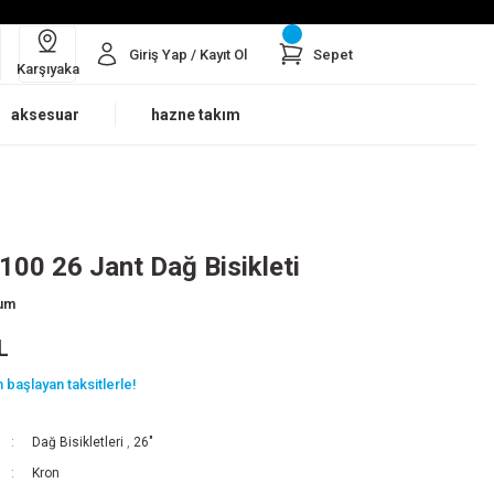
Giriş Yap / Kayıt Ol
Sepet
Karşıyaka
aksesuar
hazne takım
100 26 Jant Dağ Bisikleti
rum
L
 başlayan taksitlerle!
Dağ Bisikletleri
,
26"
Kron