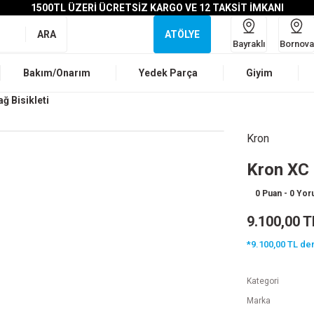
1500TL ÜZERİ ÜCRETSİZ KARGO VE 12 TAKSİT İMKANI
ARA
ATÖLYE
Bayraklı
Bornova
Bakım/Onarım
Yedek Parça
Giyim
ğ Bisikleti
Kron
Kron XC 
0 Puan - 0 Yo
9.100,00 T
*9.100,00 TL den
Kategori
Marka