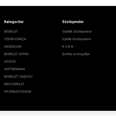
Kategoriler
Sözleşmeler
BİSİKLET
Gizlilik Sözleşmesi
YEDEK PARÇA
Üyelik Sözleşmesi
Gönder
AKSESUAR
K.V.K.K
BİSİKLET GİYİM
Şartlar ve Koşullar
ATÖLYE
ANTRENMAN
BİSİKLET TAŞIYICI
MOTOSİKLET
SPOR&OUTDOOR