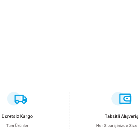
ersiz gördüğünüz noktaları öneri formunu kullanarak tarafımıza iletebilirsiniz
Bu ürüne ilk yorumu siz yapın!
Yorum Yaz
Ücretsiz Kargo
Taksitli Alışveriş
Tüm Ürünler
Her Siparişinizde Size