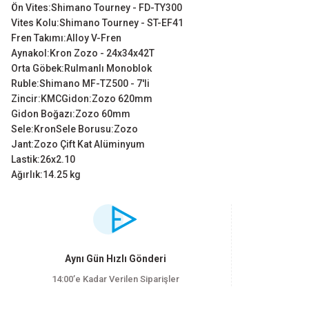
Ön Vites:Shimano Tourney - FD-TY300
Vites Kolu:Shimano Tourney - ST-EF41
Fren Takımı:Alloy V-Fren
Aynakol:Kron Zozo - 24x34x42T
Orta Göbek:Rulmanlı Monoblok
Ruble:Shimano MF-TZ500 - 7'li
Zincir:KMCGidon:Zozo 620mm
Gidon Boğazı:Zozo 60mm
Sele:KronSele Borusu:Zozo
Jant:Zozo Çift Kat Alüminyum
Lastik:26x2.10
Ağırlık:14.25 kg
Bu ürünün fiyat bilgisi, resim, ürün açıklamalarında ve diğer konularda yet
Görüş ve önerileriniz için teşekkür ederiz.
Ürün resmi kalitesiz, bozuk veya görüntülenemiyor.
Aynı Gün Hızlı Gönderi
Ürün açıklamasında eksik bilgiler bulunuyor.
14:00’e Kadar Verilen Siparişler
Ürün bilgilerinde hatalar bulunuyor.