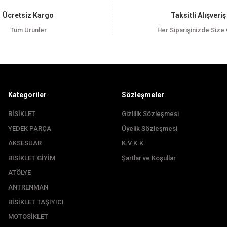
Yorum Yaz
Ücretsiz Kargo
Taksitli Alışveriş
Tüm Ürünler
Her Siparişinizde Size
Kategoriler
Sözleşmeler
BİSİKLET
Gizlilik Sözleşmesi
YEDEK PARÇA
Üyelik Sözleşmesi
Gönder
AKSESUAR
K.V.K.K
BİSİKLET GİYİM
Şartlar ve Koşullar
ATÖLYE
ANTRENMAN
BİSİKLET TAŞIYICI
MOTOSİKLET