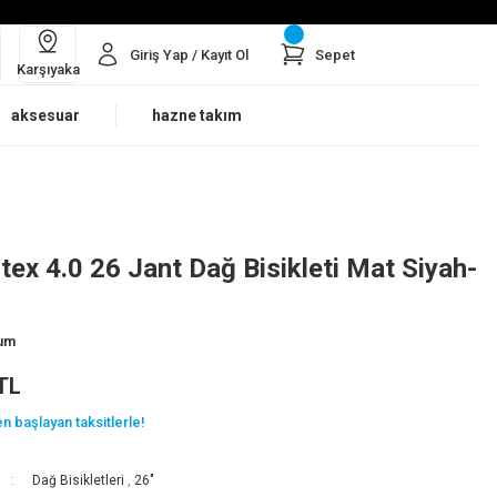
Giriş Yap / Kayıt Ol
Sepet
Karşıyaka
aksesuar
hazne takım
tex 4.0 26 Jant Dağ Bisikleti Mat Siyah-
rum
TL
n başlayan taksitlerle!
Dağ Bisikletleri
,
26"