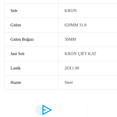
Sele
KRON
Gidon
620MM 31.8
Gidon Boğazı
50MM
Jant Seti
KRON ÇİFT KAT
Lastik
26X1.90
Hazne
Steel
Bu ürünün fiyat bilgisi, resim, ürün açıklamalarında ve diğer konularda yet
Görüş ve önerileriniz için teşekkür ederiz.