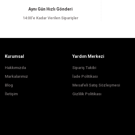
Ürün resmi kalitesiz, bozuk veya görüntülenemiyor.
Aynı Gün Hızlı Gönderi
Ürün açıklamasında eksik bilgiler bulunuyor.
14:00’e Kadar Verilen Siparişler
Ürün bilgilerinde hatalar bulunuyor.
Ürün fiyatı diğer sitelerden daha pahalı.
Bu ürüne benzer farklı alternatifler olmalı.
Kurumsal
Yardım Merkezi
Hakkımızda
Sipariş Takibi
Markalarımız
İade Politikası
Blog
Mesafeli Satış Sözleşmesi
İletişim
Gizlilik Politikası