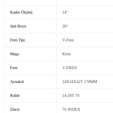
Kadro Ölçüsü
14"
Jant Boyu
26"
Fren Tipi
V-Fren
Maşa
Kron
Fren
V-FREN
Aynakol
24X34X42T 170MM
Ruble
14-28T 7S
Zincir
7S INDEX