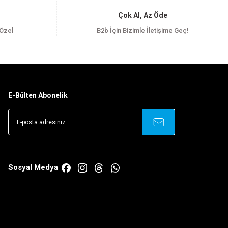
Çok Al, Az Öde
 Özel
B2b İçin Bizimle İletişime Geç!
E-Bülten Abonelik
Sosyal Medya