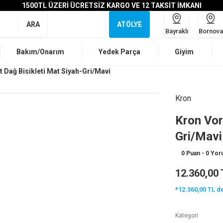
1500TL ÜZERİ ÜCRETSİZ KARGO VE 12 TAKSİT İMKANI
ARA
ATÖLYE
Bayraklı
Bornova
Bakım/Onarım
Yedek Parça
Giyim
t Dağ Bisikleti Mat Siyah-Gri/Mavi
Kron
Kron Vor
Gri/Mavi
0 Puan - 0 Yo
12.360,00 
*12.360,00 TL de
Kategori