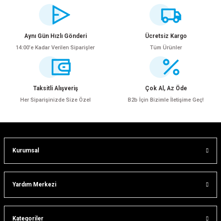
Bu ürünün fiyat bilgisi, resim, ürün açıklamalarında ve diğer konularda
yetersiz gördüğünüz noktaları öneri formunu kullanarak tarafımıza
iletebilirsiniz.
Görüş ve önerileriniz için teşekkür ederiz.
Aynı Gün Hızlı Gönderi
Ücretsiz Kargo
14:00’e Kadar Verilen Siparişler
Tüm Ürünler
Ürün resmi kalitesiz, bozuk veya görüntülenemiyor.
Ürün açıklamasında eksik bilgiler bulunuyor.
Ürün bilgilerinde hatalar bulunuyor.
Taksitli Alışveriş
Çok Al, Az Öde
Ürün fiyatı diğer sitelerden daha pahalı.
Her Siparişinizde Size Özel
B2b İçin Bizimle İletişime Geç!
Bu ürüne benzer farklı alternatifler olmalı.
Kurumsal
Gönder
Yardım Merkezi
Kategoriler