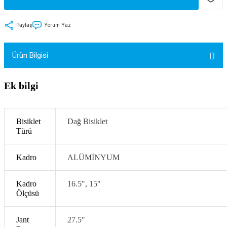
tler
Zincir
Rotorlar
Paylaş
Yorum Yaz
ri
k
Ürün Bilgisi
MX
Ek bilgi
ı
Maşa - Çatal
Bisiklet
Dağ Bisiklet
Türü
ler
Kadro
ALÜMİNYUM
eri
Parçaları
Kadro
16.5", 15"
i
Parçaları
Ölçüsü
Jant
27.5"