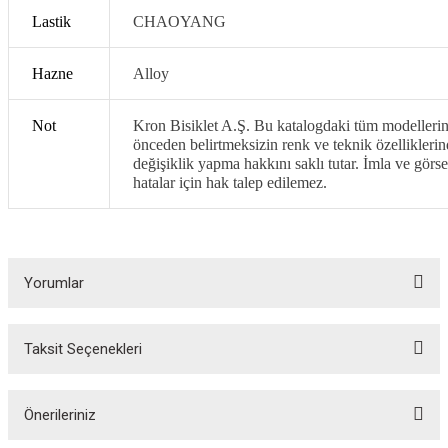
Lastik
CHAOYANG
Hazne
Alloy
Not
Kron Bisiklet A.Ş. Bu katalogdaki tüm modelleri
önceden belirtmeksizin renk ve teknik özellikleri
değişiklik yapma hakkını saklı tutar. İmla ve görse
hatalar için hak talep edilemez.
Yorumlar
Taksit Seçenekleri
Bu ürüne ilk yorumu siz yapın!
Yorum Yaz
Önerileriniz