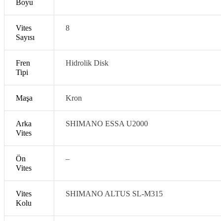
Boyu
Vites
8
Sayısı
Fren
Hidrolik Disk
Tipi
Maşa
Kron
Arka
SHIMANO ESSA U2000
Vites
ar
Ön
–
Vites
Vites
SHIMANO ALTUS SL-M315
lar
Kolu