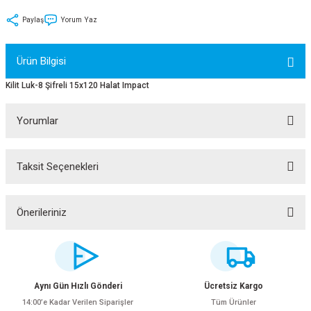
tler
Zincir
Rotorlar
Paylaş
Yorum Yaz
ri
k
Ürün Bilgisi
MX
Kilit Luk-8 Şifreli 15x120 Halat Impact
Yorumlar
ı
Maşa - Çatal
Taksit Seçenekleri
Bu ürüne ilk yorumu siz yapın!
ler
Yorum Yaz
Önerileriniz
eri
Parçaları
Bu ürünün fiyat bilgisi, resim, ürün açıklamalarında ve diğer konularda
yetersiz gördüğünüz noktaları öneri formunu kullanarak tarafımıza
i
Parçaları
iletebilirsiniz.
Görüş ve önerileriniz için teşekkür ederiz.
Aynı Gün Hızlı Gönderi
Ücretsiz Kargo
14:00’e Kadar Verilen Siparişler
Tüm Ürünler