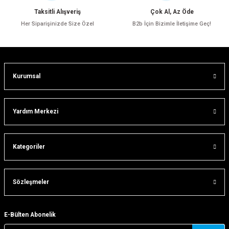
Ürün bilgilerinde hatalar bulunuyor.
Taksitli Alışveriş
Çok Al, Az Öde
Ürün fiyatı diğer sitelerden daha pahalı.
Her Siparişinizde Size Özel
B2b İçin Bizimle İletişime Geç!
Bu ürüne benzer farklı alternatifler olmalı.
Kurumsal
Gönder
Yardım Merkezi
Kategoriler
Sözleşmeler
E-Bülten Abonelik