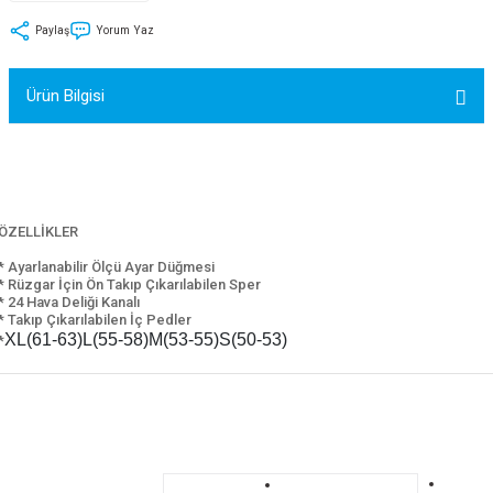
tler
Zincir
Rotorlar
Paylaş
Yorum Yaz
ri
k
Ürün Bilgisi
MX
ÖZELLİKLER
ı
Maşa - Çatal
* Ayarlanabilir Ölçü Ayar Düğmesi
* Rüzgar İçin Ön Takıp Çıkarılabilen Sper
ler
* 24 Hava Deliği Kanalı
* Takıp Çıkarılabilen İç Pedler
XL(61-63)L(55-58)M(53-55)S(50-53)
*
eri
Parçaları
i
Parçaları