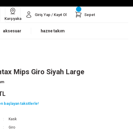
Giriş Yap / Kayıt Ol
Sepet
Karşıyaka
aksesuar
hazne takım
tax Mips Giro Siyah Large
rum
TL
n başlayan taksitlerle!
Kask
Giro