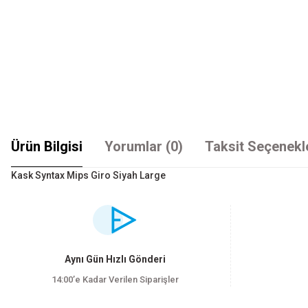
Ürün Bilgisi
Yorumlar (0)
Taksit Seçenekl
Kask Syntax Mips Giro Siyah Large
Bu ürünün fiyat bilgisi, resim, ürün açıklamalarında ve diğer konularda yet
Görüş ve önerileriniz için teşekkür ederiz.
Ürün resmi kalitesiz, bozuk veya görüntülenemiyor.
Aynı Gün Hızlı Gönderi
Ürün açıklamasında eksik bilgiler bulunuyor.
14:00’e Kadar Verilen Siparişler
Ürün bilgilerinde hatalar bulunuyor.