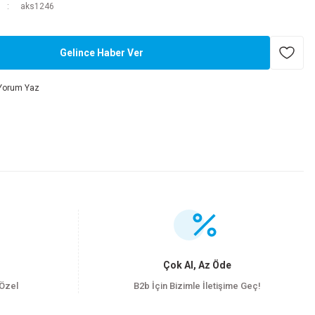
aks1246
Gelince Haber Ver
Yorum Yaz
.
Çok Al, Az Öde
 Özel
B2b İçin Bizimle İletişime Geç!