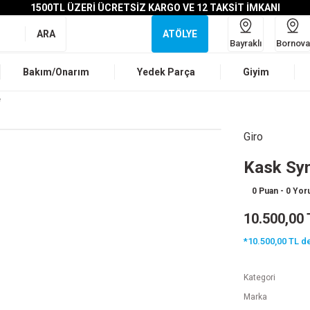
1500TL ÜZERİ ÜCRETSİZ KARGO VE 12 TAKSİT İMKANI
ARA
ATÖLYE
Bayraklı
Bornova
Bakım/Onarım
Yedek Parça
Giyim
e
Giro
Kask Syn
0 Puan - 0 Yo
10.500,00 
*10.500,00 TL de
Kategori
Marka