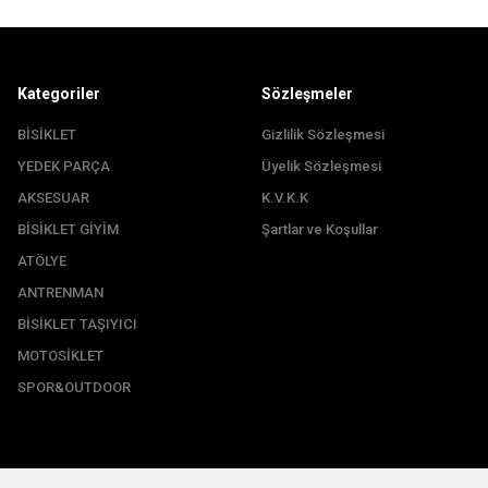
Kategoriler
Sözleşmeler
BİSİKLET
Gizlilik Sözleşmesi
YEDEK PARÇA
Üyelik Sözleşmesi
Gönder
AKSESUAR
K.V.K.K
BİSİKLET GİYİM
Şartlar ve Koşullar
ATÖLYE
ANTRENMAN
BİSİKLET TAŞIYICI
MOTOSİKLET
SPOR&OUTDOOR