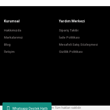
Ürün fiyatı diğer sitelerden daha pahalı.
Bu ürüne benzer farklı alternatifler olmalı.
Kurumsal
Yardım Merkezi
Hakkımızda
Sipariş Takibi
Markalarımız
İade Politikası
Blog
Mesafeli Satış Sözleşmesi
İletişim
Gizlilik Politikası
Copyright © 2024, korfezbisiklet.com Tüm hakları saklıdır.
Whatsapp Destek Hattı