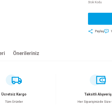
Stok Kodu
Paylaş
eri
Önerileriniz
ersiz gördüğünüz noktaları öneri formunu kullanarak tarafımıza iletebilirsiniz
Bu ürüne ilk yorumu siz yapın!
Yorum Yaz
Ücretsiz Kargo
Taksitli Alışveriş
Tüm Ürünler
Her Siparişinizde Size