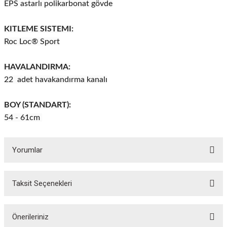
EPS astarlı polikarbonat gövde
KITLEME SISTEMI:
Roc Loc® Sport
HAVALANDIRMA:
22 adet havakandırma kanalı
BOY (STANDART):
54 - 61cm
Yorumlar
ar
Taksit Seçenekleri
Bu ürüne ilk yorumu siz yapın!
lar
Yorum Yaz
Önerileriniz