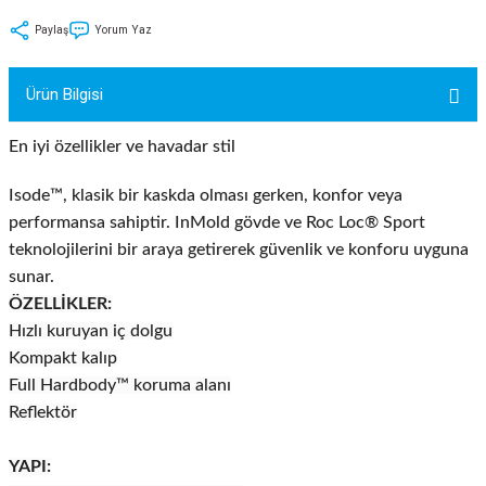
tler
Zincir
Rotorlar
Paylaş
Yorum Yaz
ri
k
Ürün Bilgisi
MX
En iyi özellikler ve havadar stil
Isode™, klasik bir kaskda olması gerken, konfor veya
performansa sahiptir. InMold gövde ve Roc Loc® Sport
ı
Maşa - Çatal
teknolojilerini bir araya getirerek güvenlik ve konforu uyguna
sunar.
ler
ÖZELLİKLER:
Hızlı kuruyan iç dolgu
eri
Parçaları
Kompakt kalıp
Full Hardbody™ koruma alanı
i
Parçaları
Reflektör
YAPI: