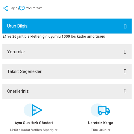
tler
Zincir
Rotorlar
Paylaş
Yorum Yaz
ri
k
Ürün Bilgisi
MX
24 ve 26 jant bisikletler için uyumlu 1000 lbs kadro amortisörü
Yorumlar
ı
Maşa - Çatal
Taksit Seçenekleri
Bu ürüne ilk yorumu siz yapın!
ler
Yorum Yaz
Önerileriniz
eri
Parçaları
Bu ürünün fiyat bilgisi, resim, ürün açıklamalarında ve diğer konularda
yetersiz gördüğünüz noktaları öneri formunu kullanarak tarafımıza
i
Parçaları
iletebilirsiniz.
Görüş ve önerileriniz için teşekkür ederiz.
Aynı Gün Hızlı Gönderi
Ücretsiz Kargo
14:00’e Kadar Verilen Siparişler
Tüm Ürünler