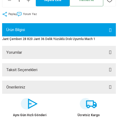
tler
Zincir
Rotorlar
Paylaş
Yorum Yaz
ri
k
Ürün Bilgisi
MX
Jant Çemberi 28 820 Jant 36 Delik Yüzüklü Disk Uyumlu Mach 1
Yorumlar
ı
Maşa - Çatal
Taksit Seçenekleri
Bu ürüne ilk yorumu siz yapın!
ler
eri
Parçaları
Yorum Yaz
Önerileriniz
i
Parçaları
Bu ürünün fiyat bilgisi, resim, ürün açıklamalarında ve diğer konularda
yetersiz gördüğünüz noktaları öneri formunu kullanarak tarafımıza
iletebilirsiniz.
Görüş ve önerileriniz için teşekkür ederiz.
Aynı Gün Hızlı Gönderi
Ücretsiz Kargo