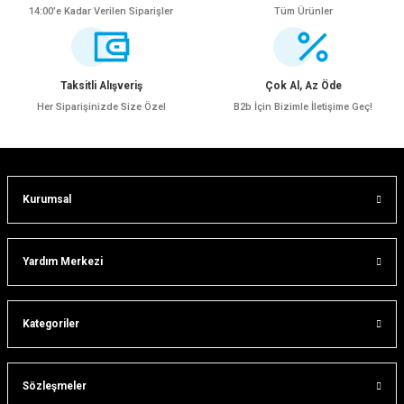
14:00’e Kadar Verilen Siparişler
Tüm Ürünler
Ürün resmi kalitesiz, bozuk veya görüntülenemiyor.
Ürün açıklamasında eksik bilgiler bulunuyor.
Ürün bilgilerinde hatalar bulunuyor.
Taksitli Alışveriş
Çok Al, Az Öde
Ürün fiyatı diğer sitelerden daha pahalı.
Her Siparişinizde Size Özel
B2b İçin Bizimle İletişime Geç!
Bu ürüne benzer farklı alternatifler olmalı.
Kurumsal
Gönder
Yardım Merkezi
ar
Kategoriler
lar
Sözleşmeler