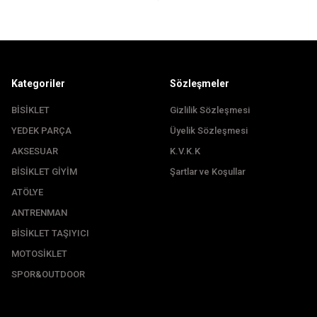
Kategoriler
Sözleşmeler
BİSİKLET
Gizlilik Sözleşmesi
YEDEK PARÇA
Üyelik Sözleşmesi
Gönder
AKSESUAR
K.V.K.K
BİSİKLET GİYİM
Şartlar ve Koşullar
ATÖLYE
ANTRENMAN
BİSİKLET TAŞIYICI
MOTOSİKLET
SPOR&OUTDOOR