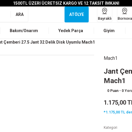
1500TL ÜZERİ ÜCRETSİZ KARGO VE 12 TAKSİT İMKANI
ARA
ATÖLYE
Bayraklı
Bornova
Bakım/Onarım
Yedek Parça
Giyim
nt Çemberi 27.5 Jant 32 Delik Disk Uyumlu Mach1
Mach1
Jant Çem
Mach1
0 Puan - 0 Yo
1.175,00 T
*1.175,00 TL den
Kategori