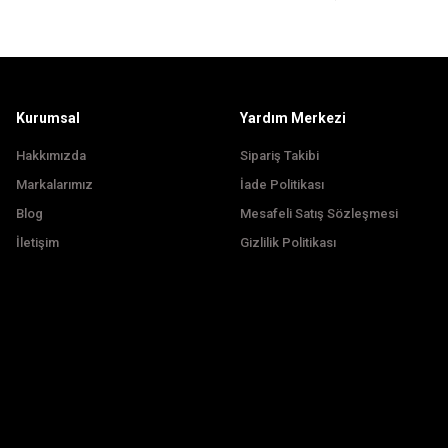
Ürün bilgilerinde hatalar bulunuyor.
Ürün fiyatı diğer sitelerden daha pahalı.
Bu ürüne benzer farklı alternatifler olmalı.
Kurumsal
Yardım Merkezi
Hakkımızda
Sipariş Takibi
Markalarımız
İade Politikası
Blog
Mesafeli Satış Sözleşmesi
İletişim
Gizlilik Politikası