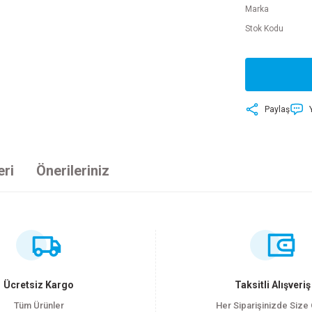
Marka
Stok Kodu
Paylaş
eri
Önerileriniz
ersiz gördüğünüz noktaları öneri formunu kullanarak tarafımıza iletebilirsiniz
Bu ürüne ilk yorumu siz yapın!
Yorum Yaz
Ücretsiz Kargo
Taksitli Alışveriş
Tüm Ürünler
Her Siparişinizde Size