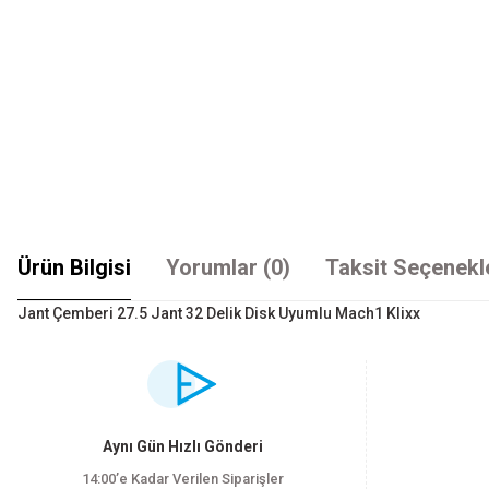
Ürün Bilgisi
Yorumlar (0)
Taksit Seçenekl
Jant Çemberi 27.5 Jant 32 Delik Disk Uyumlu Mach1 Klixx
Bu ürünün fiyat bilgisi, resim, ürün açıklamalarında ve diğer konularda yet
Görüş ve önerileriniz için teşekkür ederiz.
Ürün resmi kalitesiz, bozuk veya görüntülenemiyor.
Aynı Gün Hızlı Gönderi
Ürün açıklamasında eksik bilgiler bulunuyor.
14:00’e Kadar Verilen Siparişler