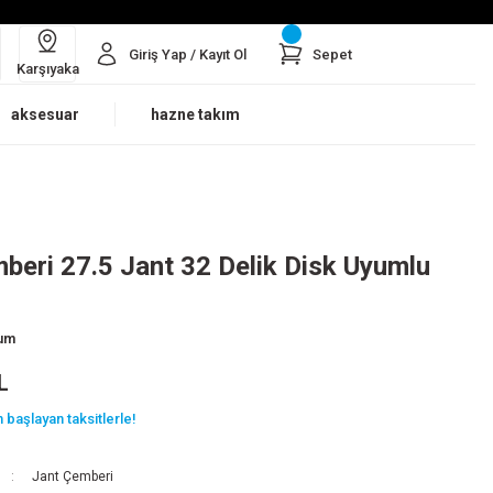
Giriş Yap / Kayıt Ol
Sepet
Karşıyaka
aksesuar
hazne takım
beri 27.5 Jant 32 Delik Disk Uyumlu
rum
L
 başlayan taksitlerle!
Jant Çemberi