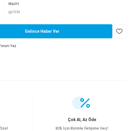
Mach1
yp1536
Gelince Haber Ver
Yorum Yaz
.
Çok Al, Az Öde
 Özel
B2b İçin Bizimle İletişime Geç!