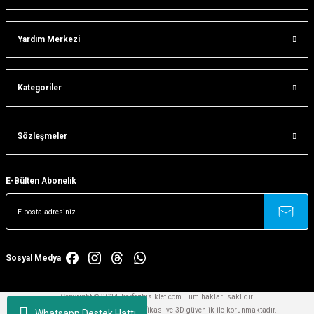
Gönder
Yardım Merkezi
Kategoriler
Sözleşmeler
E-Bülten Abonelik
Sosyal Medya
Copyright © 2024, korfezbisiklet.com Tüm hakları saklıdır.
Kredi kartlarınız 256bit SSL sertifikası ve 3D güvenlik ile korunmaktadır.
Whatsapp Destek Hattı