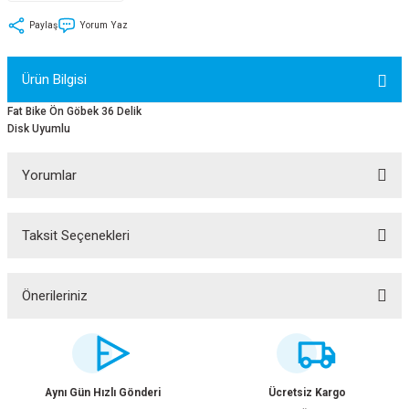
tler
Zincir
Rotorlar
Paylaş
Yorum Yaz
ri
k
Ürün Bilgisi
MX
Fat Bike Ön Göbek 36 Delik
Disk Uyumlu
Yorumlar
ı
Maşa - Çatal
Taksit Seçenekleri
Bu ürüne ilk yorumu siz yapın!
ler
eri
Parçaları
Yorum Yaz
Önerileriniz
Bu ürünün fiyat bilgisi, resim, ürün açıklamalarında ve diğer konularda
i
Parçaları
yetersiz gördüğünüz noktaları öneri formunu kullanarak tarafımıza
iletebilirsiniz.
Görüş ve önerileriniz için teşekkür ederiz.
Aynı Gün Hızlı Gönderi
Ücretsiz Kargo