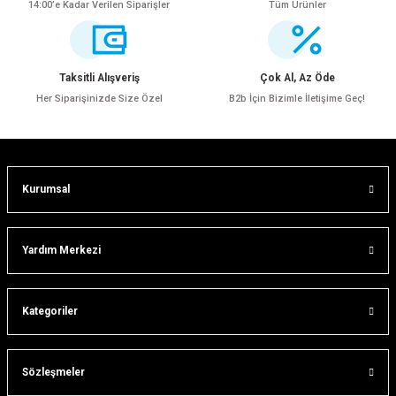
14:00’e Kadar Verilen Siparişler
Tüm Ürünler
Ürün resmi kalitesiz, bozuk veya görüntülenemiyor.
Ürün açıklamasında eksik bilgiler bulunuyor.
Ürün bilgilerinde hatalar bulunuyor.
Taksitli Alışveriş
Çok Al, Az Öde
Ürün fiyatı diğer sitelerden daha pahalı.
Her Siparişinizde Size Özel
B2b İçin Bizimle İletişime Geç!
Bu ürüne benzer farklı alternatifler olmalı.
Kurumsal
Gönder
Yardım Merkezi
ar
Kategoriler
lar
Sözleşmeler